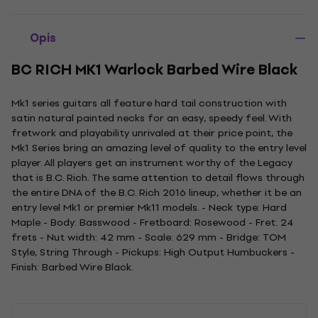
Opis
BC RICH MK1 Warlock Barbed Wire Black
Mk1 series guitars all feature hard tail construction with
satin natural painted necks for an easy, speedy feel. With
fretwork and playability unrivaled at their price point, the
Mk1 Series bring an amazing level of quality to the entry level
player. All players get an instrument worthy of the Legacy
that is B.C. Rich. The same attention to detail flows through
the entire DNA of the B.C. Rich 2016 lineup, whether it be an
entry level Mk1 or premier Mk11 models. - Neck type: Hard
Maple - Body: Basswood - Fretboard: Rosewood - Fret: 24
frets - Nut width: 42 mm - Scale: 629 mm - Bridge: TOM
Style, String Through - Pickups: High Output Humbuckers -
Finish: Barbed Wire Black.