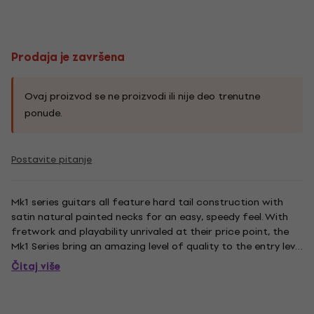
Prodaja je završena
Ovaj proizvod se ne proizvodi ili nije deo trenutne
ponude.
Postavite pitanje
Mk1 series guitars all feature hard tail construction with
satin natural painted necks for an easy, speedy feel. With
fretwork and playability unrivaled at their price point, the
Mk1 Series bring an amazing level of quality to the entry level
player. All players get an instrument worthy of the Legacy
Čitaj više
that is B.C. Rich. The same attention to...