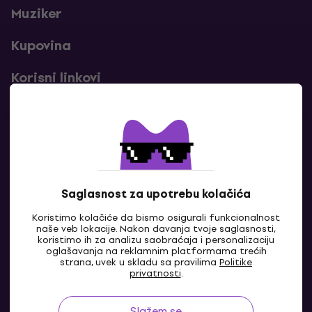
Muziker
Kupovina
Korisni linkovi
Kontakti
Kontaktiraj nas
Saglasnost za upotrebu kolačića
Koristimo kolačiće da bismo osigurali funkcionalnost
naše veb lokacije. Nakon davanja tvoje saglasnosti,
koristimo ih za analizu saobraćaja i personalizaciju
oglašavanja na reklamnim platformama trećih
strana, uvek u skladu sa pravilima
Politike
privatnosti
.
Slažem se