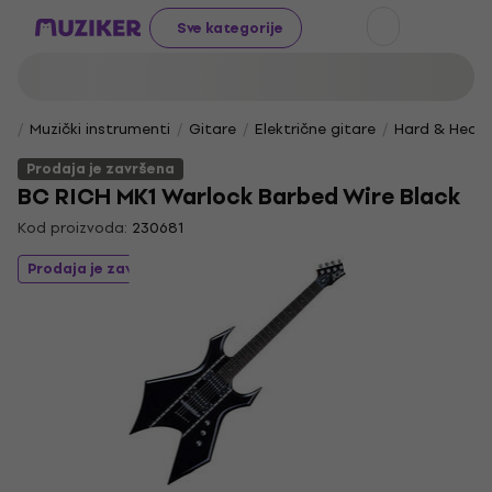
Sve kategorije
Muzički instrumenti
Gitare
Električne gitare
Hard & Heav
Prodaja je završena
BC RICH MK1 Warlock Barbed Wire Black
Kod proizvoda:
230681
Prodaja je završena