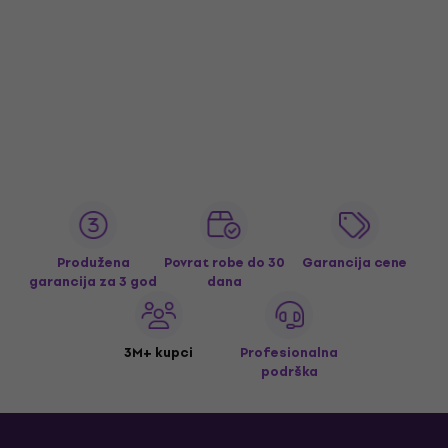
Produžena
Povrat robe do 30
Garancija cene
garancija za 3 god
dana
3M+ kupci
Profesionalna
podrška