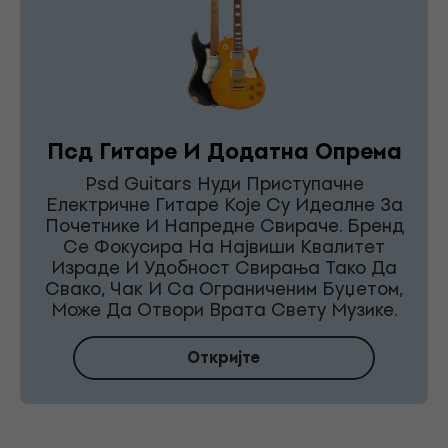
Псд Гитаре И Додатна Опрема
Psd Guitars Нуди Приступачне
Електричне Гитаре Које Су Идеалне За
Почетнике И Напредне Свираче. Бренд
Се Фокусира На Највиши Квалитет
Израде И Удобност Свирања Тако Да
Свако, Чак И Са Ограниченим Буџетом,
Може Да Отвори Врата Свету Музике.
Откријте