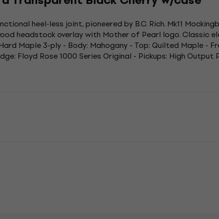
rd Transparent Black Cherry w/case
nctional heel-less joint, pioneered by B.C. Rich. Mk11 Mockin
ewood headstock overlay with Mother of Pearl logo. Classic e
: Hard Maple 3-ply - Body: Mahogany - Top: Quilted Maple - F
dge: Floyd Rose 1000 Series Original - Pickups: High Output P