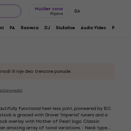
Ideje za poklone
FAQ
Muziker Blog
Muziker zona
BA
Prijava
gbird Transparent Black Cherry
ni
PA
Rasveta
DJ
Slušalice
Audio Video
Pribor
vodi ili nije deo trenutne ponude.
ati
Uporediti
utifully functional heel-less joint, pioneered by B.C.
tock is graced with Grover 'Imperial' tuners and a
ck overlay with Mother of Pearl logo. Classic
an amazing array of tonal variations. - Neck type: