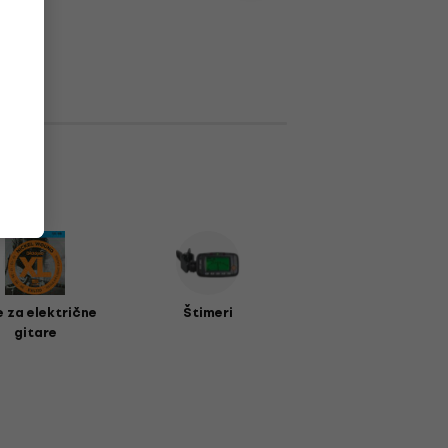
e za električne
Štimeri
gitare