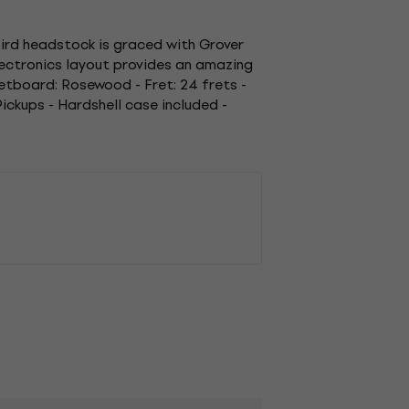
gbird headstock is graced with Grover
lectronics layout provides an amazing
retboard: Rosewood - Fret: 24 frets -
ickups - Hardshell case included -