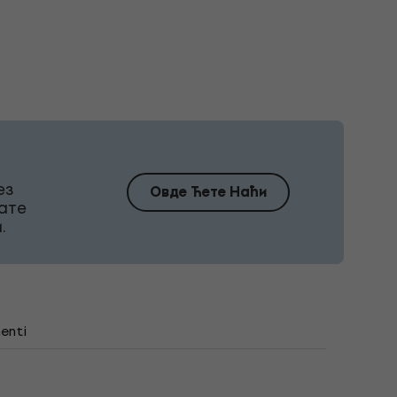
ез
Овде Ћете Наћи
ате
.
enti