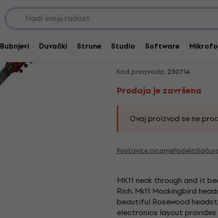
 Heavy
Prodaja je završena
BC RICH MK11 Mockin
Bubnjevi
Duvački
Strune
Studio
Software
Mikrofo
w/case
Kod proizvoda:
230714
Prodaja je završena
Ovaj proizvod se ne proiz
Postavite pitanje
Podeliti
Sačuv
MK11 neck through and it bea
Rich. Mk11 Mockingbird heads
beautiful Rosewood headsto
electronics layout provides 