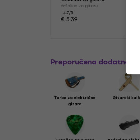
Vešalica za gitaru
4,7
/5
€ 5.39
Preporučena dodatna o
Torbe za električne
Gitarski kaiš
gitare