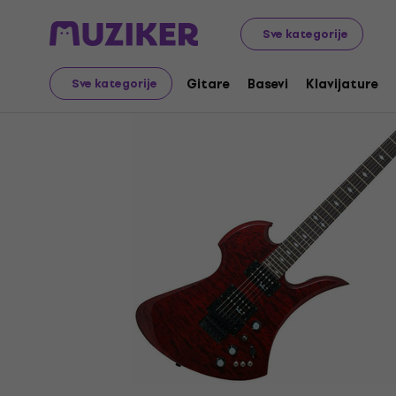
Muzički instrumenti
Gitare
Električne gitare
Hard &
Sve kategorije
Gitare
Basevi
Klavijature
Sve kategorije
Prodaja je završena