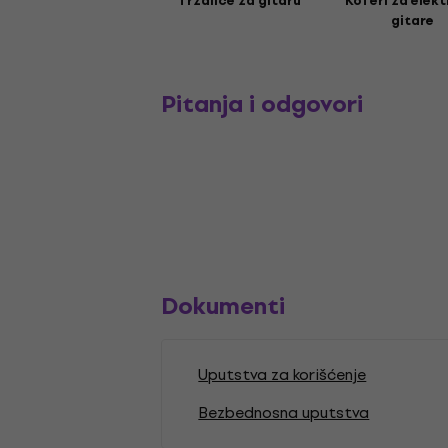
Trzalice za gitaru
Koferi za elekt
gitare
Pitanja i odgovori
Dokumenti
Uputstva za korišćenje
Bezbednosna uputstva