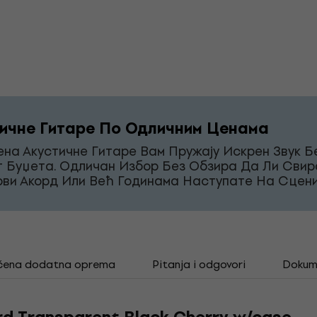
ичне Гитаре По Одличним Ценама
на Акустичне Гитаре Вам Пружају Искрен Звук Б
г Буџета. Одличан Избор Без Обзира Да Ли Свир
рви Акорд Или Већ Годинама Наступате На Сцени
čena dodatna oprema
Pitanja i odgovori
Dokum