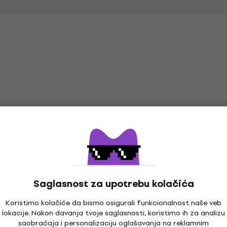
Akcija
Saglasnost za upotrebu kolačića
PSD Guitars
Koristimo kolačiće da bismo osigurali funkcionalnost naše veb
PSD100NS Black
lokacije. Nakon davanja tvoje saglasnosti, koristimo ih za analizu
Arobas Music Guitar
Motač za žice
saobraćaja i personalizaciju oglašavanja na reklamnim
Motač za žice
Pro 8 (Digitalni