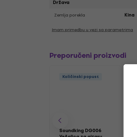
Država
Zemlja porekla
Kina
Imam primedbu u vezi sa parametrima
Preporučeni proizvodi
Količinski popust
Soundking DG006
Vešalica za gitaru