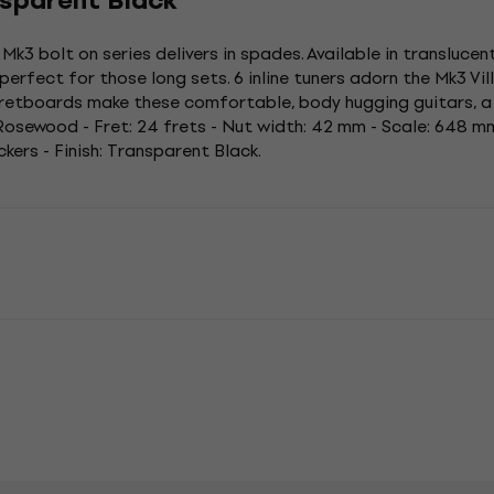
nsparent Black
k3 bolt on series delivers in spades. Available in translucent
erfect for those long sets. 6 inline tuners adorn the Mk3 Vil
etboards make these comfortable, body hugging guitars, a s
sewood - Fret: 24 frets - Nut width: 42 mm - Scale: 648 mm 
ers - Finish: Transparent Black.