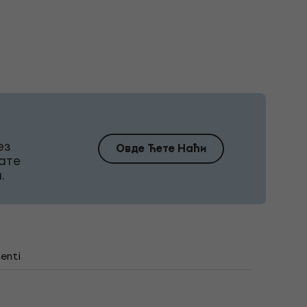
ез
Овде Ћете Наћи
ате
.
enti