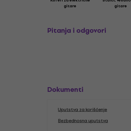
Koferi za električne
Stalci, vešali
gitare
gitare
Pitanja i odgovori
Dokumenti
Uputstva za korišćenje
Bezbednosna uputstva