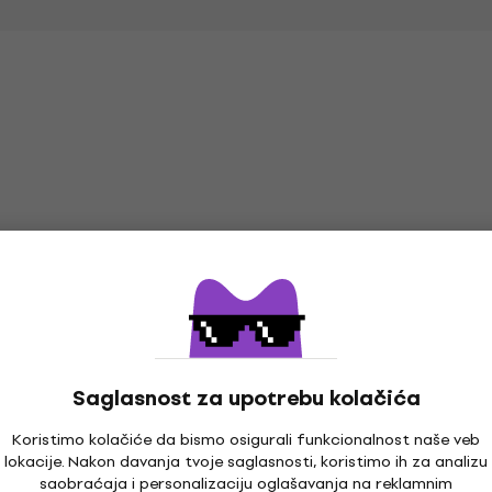
Količinski popust
Saglasnost za upotrebu kolačića
Koristimo kolačiće da bismo osigurali funkcionalnost naše veb
Pasadena EFC701
lokacije. Nakon davanja tvoje saglasnosti, koristimo ih za analizu
Kofer za električnu
Soundking DG006
saobraćaja i personalizaciju oglašavanja na reklamnim
gitaru
Kofer za električnu
Vešalica za gitaru