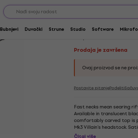
ST model
Prodaja je završena
BC RICH MK3 Villain
Bubnjevi
Duvački
Strune
Studio
Software
Mikrofo
Kod proizvoda:
230692
Prodaja je završena
Ovaj proizvod se ne proiz
Postavite pitanje
Podeliti
Sačuv
Fast necks mean searing riff
Available in translucent blac
comfortably carved top is pe
Mk3 Villain’s headstock. Sat
rosewood fretboards make t
Čitaj više