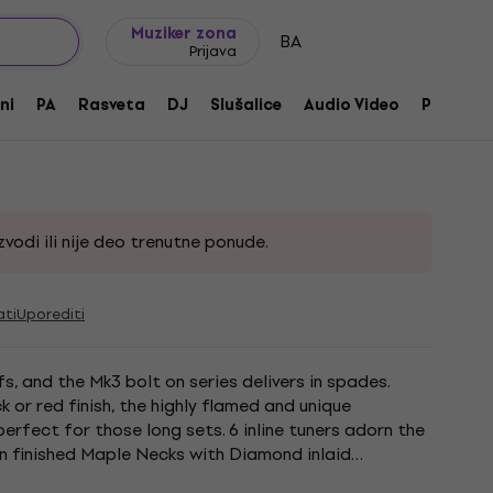
Ideje za poklone
FAQ
Muziker Blog
Muziker zona
BA
Prijava
 Transparent Black
ni
PA
Rasveta
DJ
Slušalice
Audio Video
Pribor
vodi ili nije deo trenutne ponude.
ati
Uporediti
s, and the Mk3 bolt on series delivers in spades.
k or red finish, the highly flamed and unique
rfect for those long sets. 6 inline tuners adorn the
in finished Maple Necks with Diamond inlaid
hese...