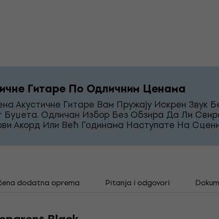
ичне Гитаре По Одличним Ценама
на Акустичне Гитаре Вам Пружају Искрен Звук Б
г Буџета. Одличан Избор Без Обзира Да Ли Свир
рви Акорд Или Већ Годинама Наступате На Сцени
čena dodatna oprema
Pitanja i odgovori
Dokum