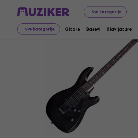
Muzički instrumenti
Gitare
Električne gitare
Super 
Sve kategorije
Gitare
Basevi
Klavijature
Sve kategorije
Prodaja je završena