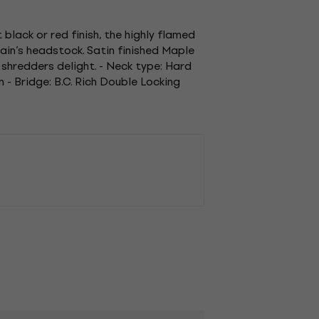
 black or red finish, the highly flamed
lain’s headstock. Satin finished Maple
hredders delight. - Neck type: Hard
- Bridge: B.C. Rich Double Locking