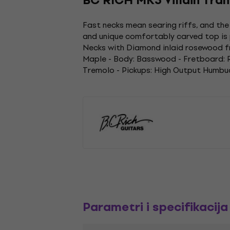
BC RICH MK3 Villain Tra
Fast necks mean searing riffs, and the M
and unique comfortably carved top is p
Necks with Diamond inlaid rosewood fr
Maple - Body: Basswood - Fretboard: Ro
Tremolo - Pickups: High Output Humbuck
Parametri i specifikacija