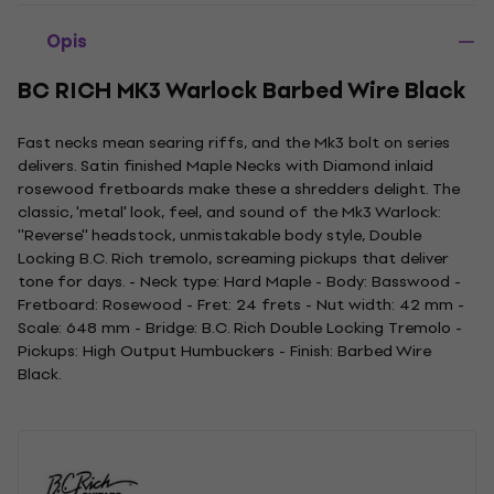
Opis
BC RICH MK3 Warlock Barbed Wire Black
Fast necks mean searing riffs, and the Mk3 bolt on series
delivers. Satin finished Maple Necks with Diamond inlaid
rosewood fretboards make these a shredders delight. The
classic, 'metal' look, feel, and sound of the Mk3 Warlock:
''Reverse'' headstock, unmistakable body style, Double
Locking B.C. Rich tremolo, screaming pickups that deliver
tone for days. - Neck type: Hard Maple - Body: Basswood -
Fretboard: Rosewood - Fret: 24 frets - Nut width: 42 mm -
Scale: 648 mm - Bridge: B.C. Rich Double Locking Tremolo -
Pickups: High Output Humbuckers - Finish: Barbed Wire
Black.