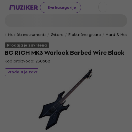
Sve kategorije
Muzički instrumenti
Gitare
Električne gitare
Hard & Heav
Prodaja je završena
BC RICH MK3 Warlock Barbed Wire Black
Kod proizvoda:
230688
Prodaja je završena