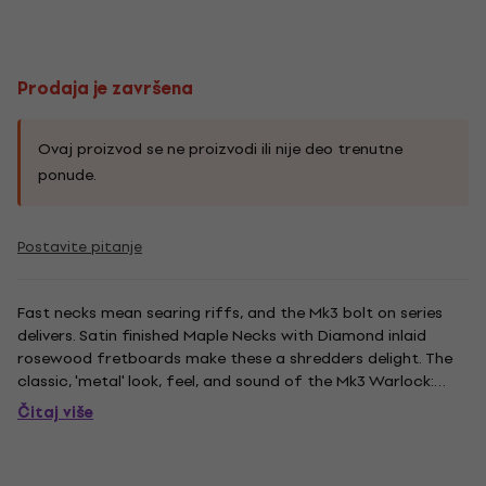
Prodaja je završena
Ovaj proizvod se ne proizvodi ili nije deo trenutne
ponude.
Postavite pitanje
Fast necks mean searing riffs, and the Mk3 bolt on series
delivers. Satin finished Maple Necks with Diamond inlaid
rosewood fretboards make these a shredders delight. The
classic, 'metal' look, feel, and sound of the Mk3 Warlock:
''Reverse'' headstock, unmistakable body style, Double
Čitaj više
Locking B.C. Rich tremolo, screaming pickups that deliver
tone...