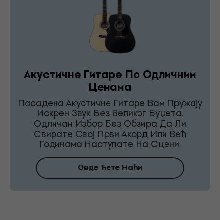
Акустичне Гитаре По Одличним
Ценама
Пасадена Акустичне Гитаре Вам Пружају
Искрен Звук Без Великог Буџета.
Одличан Избор Без Обзира Да Ли
Свирате Свој Први Акорд Или Већ
Годинама Наступате На Сцени.
Овде Ћете Наћи