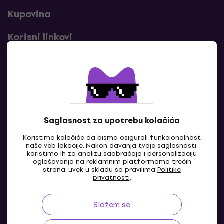
Kupovina
Korisni linkovi
Kontakti
Kontaktiraj nas
Saglasnost za upotrebu kolačića
Koristimo kolačiće da bismo osigurali funkcionalnost
naše veb lokacije. Nakon davanja tvoje saglasnosti,
koristimo ih za analizu saobraćaja i personalizaciju
oglašavanja na reklamnim platformama trećih
strana, uvek u skladu sa pravilima
Politike
privatnosti
.
Slažem se
BA