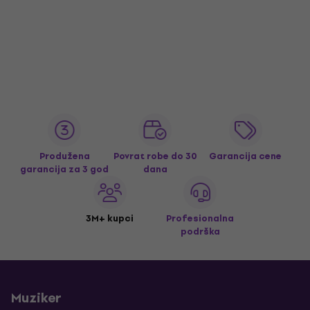
Produžena
Povrat robe do 30
Garancija cene
garancija za 3 god
dana
3M+ kupci
Profesionalna
podrška
Muziker