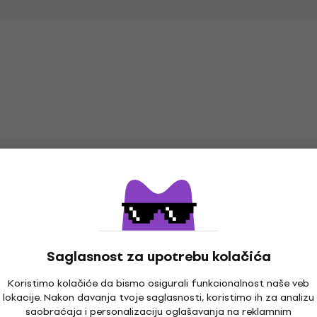
HAPPY HOUR
Količinski popust
Saglasnost za upotrebu kolačića
Koristimo kolačiće da bismo osigurali funkcionalnost naše veb
lokacije. Nakon davanja tvoje saglasnosti, koristimo ih za analizu
Arobas Music Guitar
Soundking DG006
saobraćaja i personalizaciju oglašavanja na reklamnim
Pro 8 (Digitalni
Vešalica za gitaru