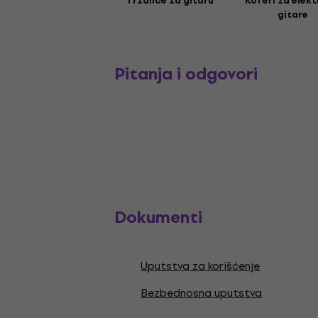
Trzalice za gitaru
Koferi za elekt
gitare
Pitanja i odgovori
Dokumenti
Uputstva za korišćenje
Bezbednosna uputstva