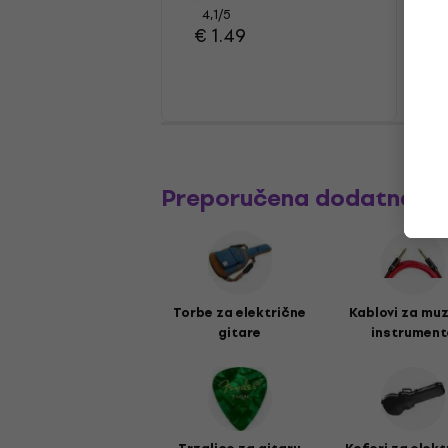
4,1
/5
€ 1.49
Preporučena dodatna o
Torbe za električne
Kablovi za mu
gitare
instrument