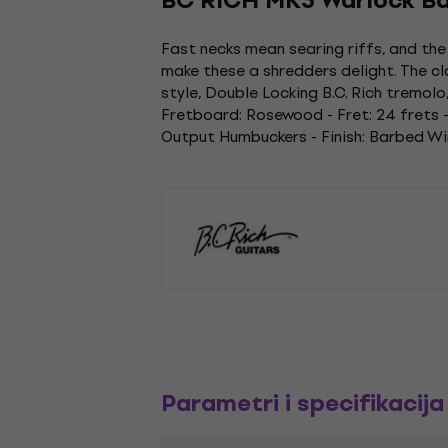
BC RICH MK3 Warlock Ba
Fast necks mean searing riffs, and the
make these a shredders delight. The cla
style, Double Locking B.C. Rich tremol
Fretboard: Rosewood - Fret: 24 frets -
Output Humbuckers - Finish: Barbed Wi
Parametri i specifikacija