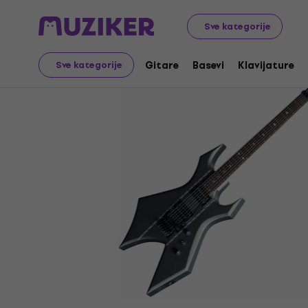
Muzički instrumenti
Gitare
Električne gitare
Hard &
Sve kategorije
Gitare
Basevi
Klavijature
Sve kategorije
Prodaja je završena