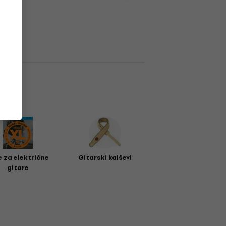
e za električne
Gitarski kaiševi
gitare