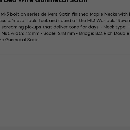
rbed Wire Gunmetal Satin
 Mk3 bolt on series delivers. Satin finished Maple Necks wi
ssic, 'metal' look, feel, and sound of the Mk3 Warlock: ''Rev
o, screaming pickups that deliver tone for days. - Neck type
 Nut width: 42 mm - Scale: 648 mm - Bridge: B.C. Rich Double
re Gunmetal Satin.