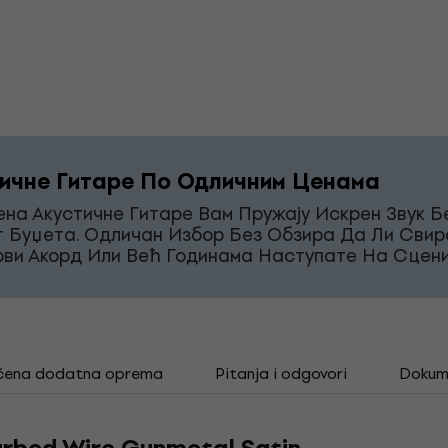
ичне Гитаре По Одличним Ценама
на Акустичне Гитаре Вам Пружају Искрен Звук Б
г Буџета. Одличан Избор Без Обзира Да Ли Свир
рви Акорд Или Већ Годинама Наступате На Сцени
čena dodatna oprema
Pitanja i odgovori
Dokum