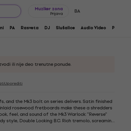
Ideje za poklone
FAQ
Muziker Blog
Muziker zona
BA
Prijava
k Barbed Wire Gunmetal Satin
ni
PA
Rasveta
DJ
Slušalice
Audio Video
Pribor
vodi ili nije deo trenutne ponude.
ati
Uporediti
s, and the Mk3 bolt on series delivers. Satin finished
nlaid rosewood fretboards make these a shredders
look, feel, and sound of the Mk3 Warlock: ''Reverse''
y style, Double Locking B.C. Rich tremolo, screaming