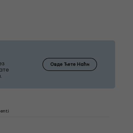
ез
Овде Ћете Наћи
ате
.
enti