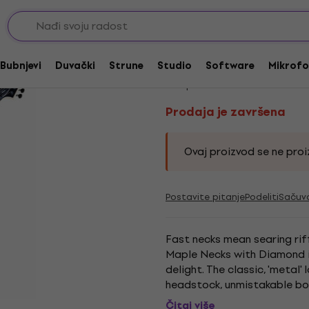
 Heavy
Prodaja je završena
BC RICH MK3 Warloc
Bubnjevi
Duvački
Strune
Studio
Software
Mikrofo
Kod proizvoda:
230687
Prodaja je završena
Ovaj proizvod se ne proiz
Postavite pitanje
Podeliti
Sačuv
Fast necks mean searing riff
Maple Necks with Diamond i
delight. The classic, 'metal' 
headstock, unmistakable bod
pickups that deliver tone...
Čitaj više