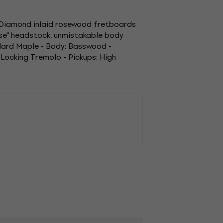
th Diamond inlaid rosewood fretboards
erse'' headstock, unmistakable body
: Hard Maple - Body: Basswood -
 Locking Tremolo - Pickups: High