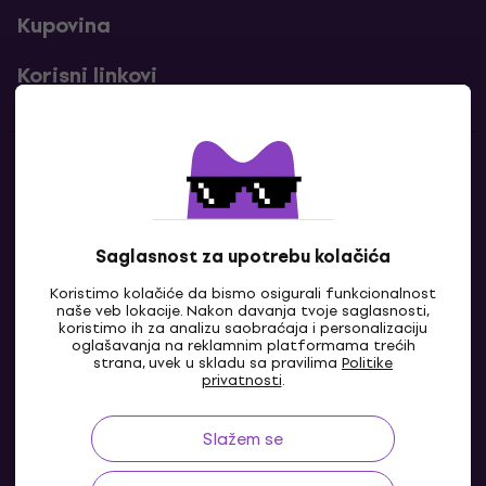
Kupovina
Korisni linkovi
Kontakti
Kontaktiraj nas
Saglasnost za upotrebu kolačića
Koristimo kolačiće da bismo osigurali funkcionalnost
naše veb lokacije. Nakon davanja tvoje saglasnosti,
koristimo ih za analizu saobraćaja i personalizaciju
oglašavanja na reklamnim platformama trećih
strana, uvek u skladu sa pravilima
Politike
privatnosti
.
Slažem se
BA