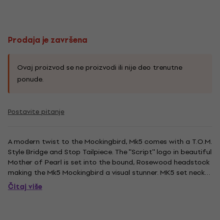
Prodaja je završena
Ovaj proizvod se ne proizvodi ili nije deo trenutne
ponude.
Postavite pitanje
A modern twist to the Mockingbird, Mk5 comes with a T.O.M.
Style Bridge and Stop Tailpiece. The ''Script'' logo in beautiful
Mother of Pearl is set into the bound, Rosewood headstock
making the Mk5 Mockingbird a visual stunner. MK5 set neck
and it beautifully functional heel-less joint, pioneered by B.C.
Čitaj više
Rich. - Neck type: Mahogany - Body:...