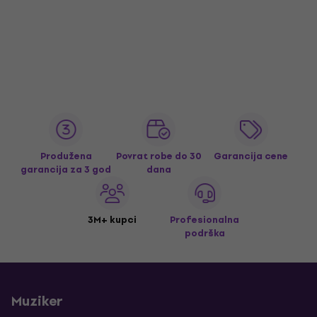
Produžena
Povrat robe do 30
Garancija cene
garancija za 3 god
dana
3M+ kupci
Profesionalna
podrška
Muziker