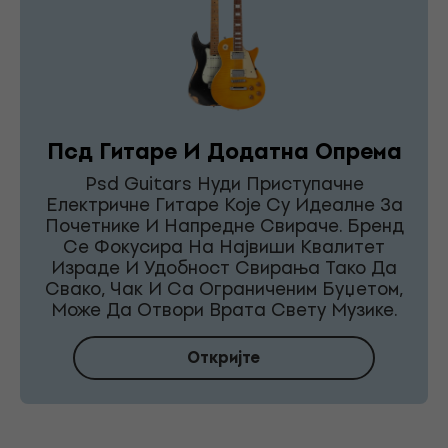
Псд Гитаре И Додатна Опрема
Psd Guitars Нуди Приступачне
Електричне Гитаре Које Су Идеалне За
Почетнике И Напредне Свираче. Бренд
Се Фокусира На Највиши Квалитет
Израде И Удобност Свирања Тако Да
Свако, Чак И Са Ограниченим Буџетом,
Може Да Отвори Врата Свету Музике.
Откријте