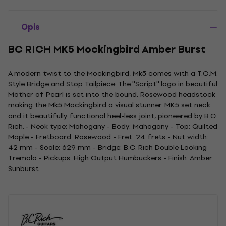
Opis
BC RICH MK5 Mockingbird Amber Burst
A modern twist to the Mockingbird, Mk5 comes with a T.O.M.
Style Bridge and Stop Tailpiece. The ''Script'' logo in beautiful
Mother of Pearl is set into the bound, Rosewood headstock
making the Mk5 Mockingbird a visual stunner. MK5 set neck
and it beautifully functional heel-less joint, pioneered by B.C.
Rich. - Neck type: Mahogany - Body: Mahogany - Top: Quilted
Maple - Fretboard: Rosewood - Fret: 24 frets - Nut width:
42 mm - Scale: 629 mm - Bridge: B.C. Rich Double Locking
Tremolo - Pickups: High Output Humbuckers - Finish: Amber
Sunburst.