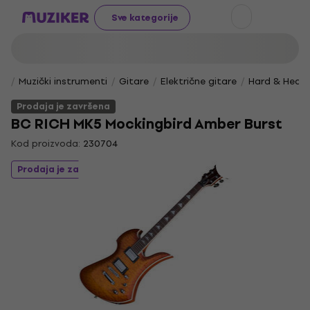
Sve kategorije
Muzički instrumenti
Gitare
Električne gitare
Hard & Heav
Prodaja je završena
BC RICH MK5 Mockingbird Amber Burst
Kod proizvoda:
230704
Prodaja je završena