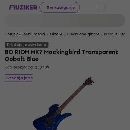
Sve kategorije
Muzički instrumenti
Gitare
Električne gitare
Hard & Heav
Prodaja je završena
BC RICH MK7 Mockingbird Transparent
Cobalt Blue
Kod proizvoda:
230709
Prodaja je završena