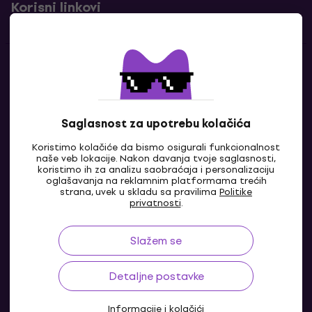
Korisni linkovi
Kontakti
Kontaktiraj nas
Saglasnost za upotrebu kolačića
Koristimo kolačiće da bismo osigurali funkcionalnost
naše veb lokacije. Nakon davanja tvoje saglasnosti,
koristimo ih za analizu saobraćaja i personalizaciju
oglašavanja na reklamnim platformama trećih
strana, uvek u skladu sa pravilima
Politike
privatnosti
.
Slažem se
BA
Detaljne postavke
Informacije i kolačići