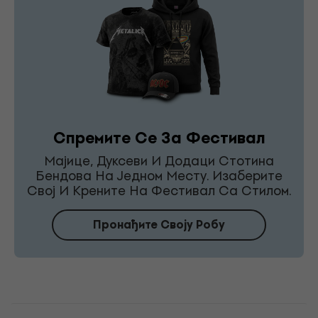
Спремите Се За Фестивал
Мајице, Дуксеви И Додаци Стотина
Бендова На Једном Месту. Изаберите
Свој И Крените На Фестивал Са Стилом.
Пронађите Своју Робу