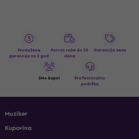
Produžena
Povrat robe do 30
Garancija cene
garancija za 3 god
dana
3M+ kupci
Profesionalna
podrška
Muziker
Kupovina