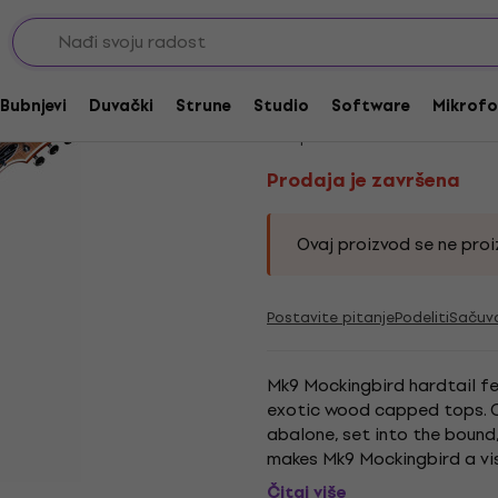
 Heavy
Prodaja je završena
BC RICH MK9 Mocking
Bubnjevi
Duvački
Strune
Studio
Software
Mikrofo
Kod proizvoda:
230711
Prodaja je završena
Ovaj proizvod se ne proiz
Postavite pitanje
Podeliti
Sačuv
Mk9 Mockingbird hardtail fe
exotic wood capped tops. Clea
abalone, set into the bound
makes Mk9 Mockingbird a vis
functional heel-less joint, pi
Čitaj više