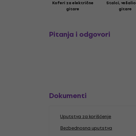
Koferi za električne
Stalci, vešali
gitare
gitare
Pitanja i odgovori
Dokumenti
Uputstva za korišćenje
Bezbednosna uputstva