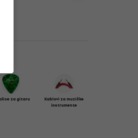
alice za gitaru
Kablovi za muzičke
instrumente