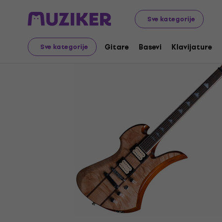
Muzički instrumenti
Gitare
Električne gitare
Hard &
Sve kategorije
Gitare
Basevi
Klavijature
Sve kategorije
Prodaja je završena