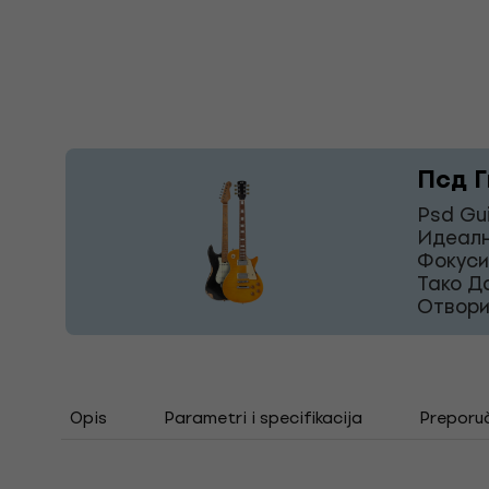
Псд Г
Psd Gu
Идеалн
Фокуси
Тако Д
Отвори
Opis
Parametri i specifikacija
Preporu