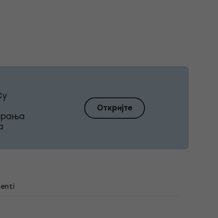
Су
Откријте
ирања
а
enti