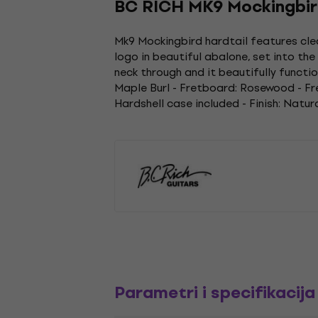
BC RICH MK9 Mockingbir
Mk9 Mockingbird hardtail features clea
logo in beautiful abalone, set into th
neck through and it beautifully functio
Maple Burl - Fretboard: Rosewood - Fre
Hardshell case included - Finish: Natura
Parametri i specifikacija