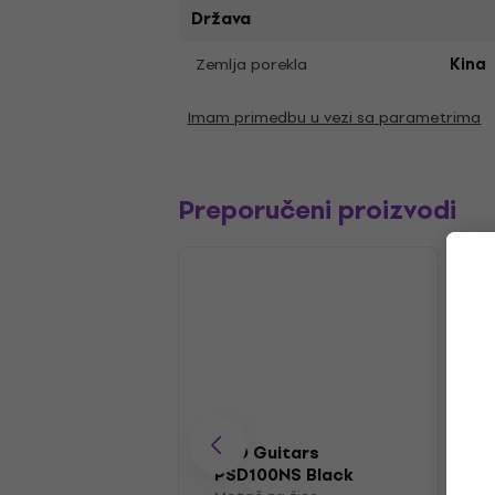
Država
Zemlja porekla
Kina
Imam primedbu u vezi sa parametrima
Preporučeni proizvodi
PSD Guitars
PSD100NS Black