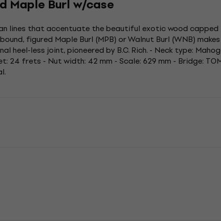
d Maple Burl w/case
n lines that accentuate the beautiful exotic wood capped tops
e bound, figured Maple Burl (MPB) or Walnut Burl (WNB) makes
nal heel-less joint, pioneered by B.C. Rich. - Neck type: Mah
t: 24 frets - Nut width: 42 mm - Scale: 629 mm - Bridge: TO
l.