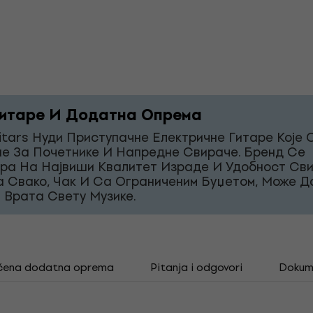
итаре И Додатна Опрема
itars Нуди Приступачне Електричне Гитаре Које 
е За Почетнике И Напредне Свираче. Бренд Се
ра На Највиши Квалитет Израде И Удобност Св
а Свако, Чак И Са Ограниченим Буџетом, Може Д
 Врата Свету Музике.
čena dodatna oprema
Pitanja i odgovori
Dokum