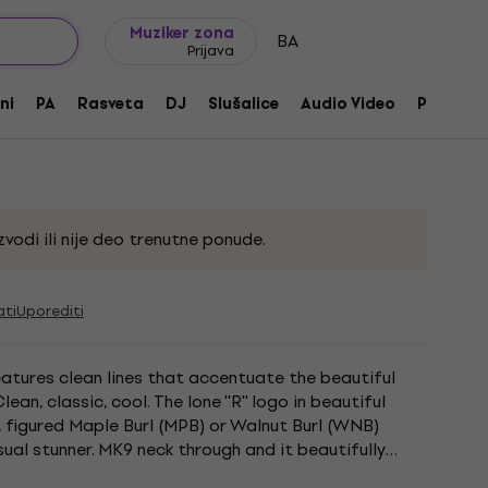
Ideje za poklone
FAQ
Muziker Blog
Muziker zona
BA
Prijava
bird Maple Burl w/case
ni
PA
Rasveta
DJ
Slušalice
Audio Video
Pribor
vodi ili nije deo trenutne ponude.
ati
Uporediti
atures clean lines that accentuate the beautiful
n, classic, cool. The lone ''R'' logo in beautiful
, figured Maple Burl (MPB) or Walnut Burl (WNB)
ual stunner. MK9 neck through and it beautifully
oneered by...