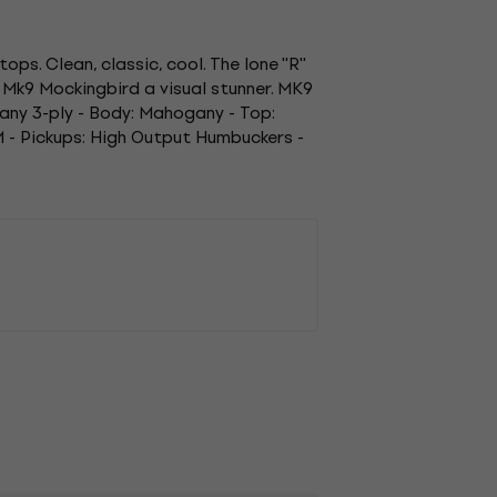
. Clean, classic, cool. The lone ''R''
 Mk9 Mockingbird a visual stunner. MK9
ogany 3-ply - Body: Mahogany - Top:
M - Pickups: High Output Humbuckers -