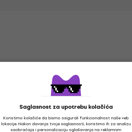
HAPPY HOUR
Količinski popust
Saglasnost za upotrebu kolačića
Koristimo kolačiće da bismo osigurali funkcionalnost naše veb
lokacije. Nakon davanja tvoje saglasnosti, koristimo ih za analizu
Arobas Music Guitar
Soundking DG006
saobraćaja i personalizaciju oglašavanja na reklamnim