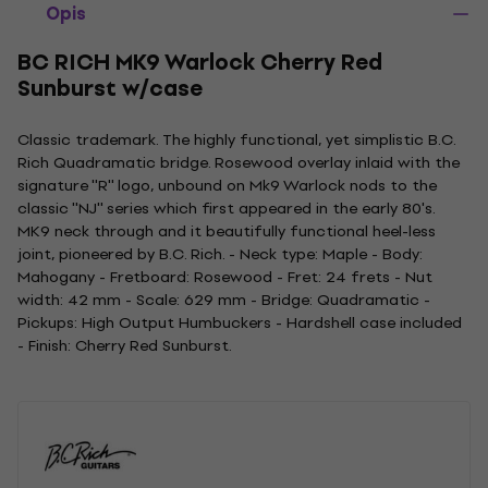
Opis
BC RICH MK9 Warlock Cherry Red
Sunburst w/case
Classic trademark. The highly functional, yet simplistic B.C.
Rich Quadramatic bridge. Rosewood overlay inlaid with the
signature ''R'' logo, unbound on Mk9 Warlock nods to the
classic ''NJ'' series which first appeared in the early 80's.
MK9 neck through and it beautifully functional heel-less
joint, pioneered by B.C. Rich. - Neck type: Maple - Body:
Mahogany - Fretboard: Rosewood - Fret: 24 frets - Nut
width: 42 mm - Scale: 629 mm - Bridge: Quadramatic -
Pickups: High Output Humbuckers - Hardshell case included
- Finish: Cherry Red Sunburst.