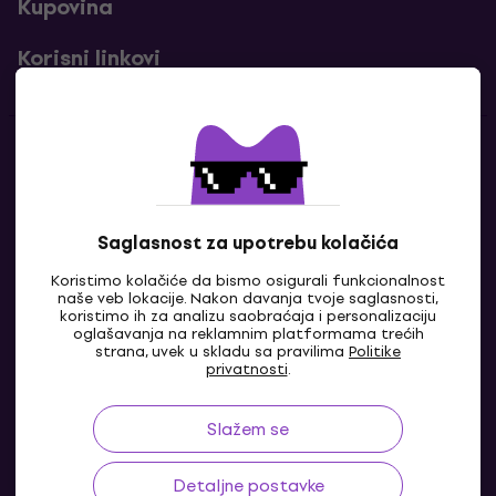
Kupovina
Korisni linkovi
Kontakti
Kontaktiraj nas
Saglasnost za upotrebu kolačića
Koristimo kolačiće da bismo osigurali funkcionalnost
naše veb lokacije. Nakon davanja tvoje saglasnosti,
koristimo ih za analizu saobraćaja i personalizaciju
oglašavanja na reklamnim platformama trećih
strana, uvek u skladu sa pravilima
Politike
privatnosti
.
Slažem se
BA
Detaljne postavke