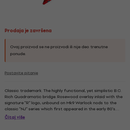
Prodaja je završena
Ovaj proizvod se ne proizvodi ili nije deo trenutne
ponude.
Postavite pitanje
Classic trademark. The highly functional, yet simplistic B.C.
Rich Quadramatic bridge. Rosewood overlay inlaid with the
signature ''R'' logo, unbound on Mk9 Warlock nods to the
classic ''NJ'' series which first appeared in the early 80's.
MK9 neck through and it beautifully functional heel-less
Čitaj više
joint, pioneered by B.C. Rich. - Neck type: Maple -...