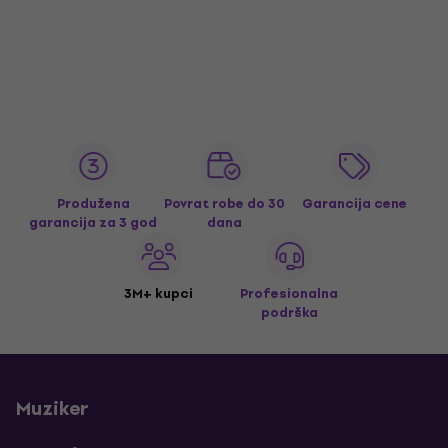
Produžena
Povrat robe do 30
Garancija cene
garancija za 3 god
dana
3M+ kupci
Profesionalna
podrška
Muziker