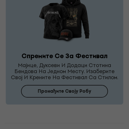
Спремите Се За Фестивал
Мајице, Дуксеви И Додаци Стотина
Бендова На Једном Месту. Изаберите
Свој И Крените На Фестивал Са Стилом.
Пронађите Своју Робу