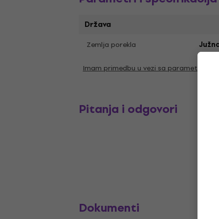
Država
Zemlja porekla
Južna
Imam primedbu u vezi sa parametrima
Pitanja i odgovori
Dokumenti