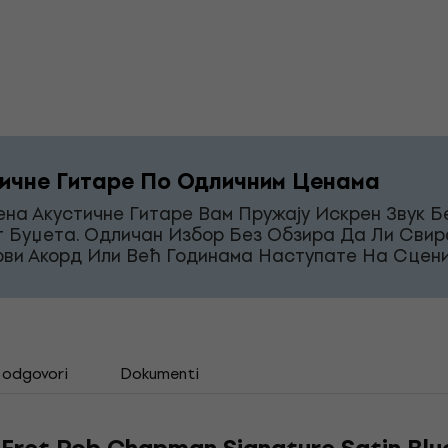
ичне Гитаре По Одличним Ценама
на Акустичне Гитаре Вам Пружају Искрен Звук Б
г Буџета. Одличан Избор Без Обзира Да Ли Свир
рви Акорд Или Већ Годинама Наступате На Сцени
i odgovori
Dokumenti