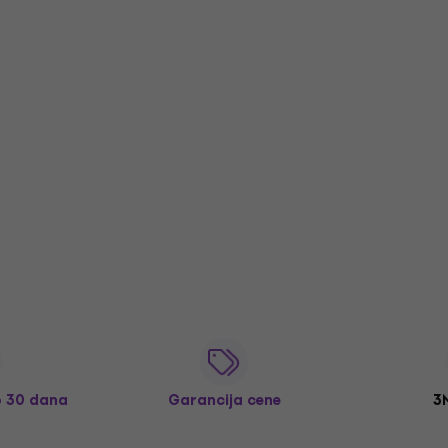
o 30 dana
Garancija cene
3