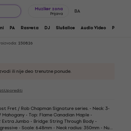
Ideje za poklone
FAQ
Muziker Blog
Muziker zona
BA
Prijava
ost Fret Rob Chapman Signature
ni
PA
Rasveta
DJ
Slušalice
Audio Video
Pribor
roizvoda:
230826
vodi ili nije deo trenutne ponude.
ati
Uporediti
ost Fret / Rob Chapman Signature series. - Neck: 3-
 / Mahogany - Top: Flame Canadian Maple -
2 Extra Jumbo - Bridge: String Through Body -
ressive - Scale: 648mm - Neck radius: 350mm - Nut: