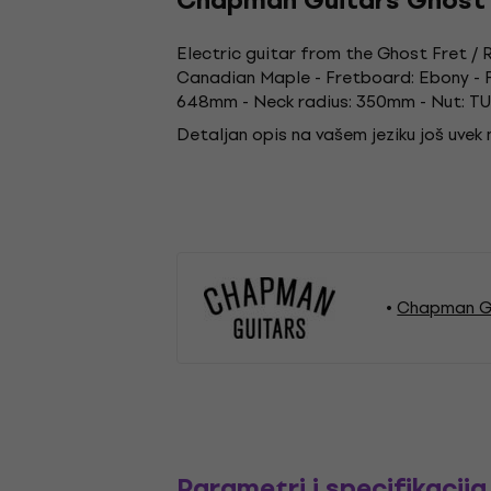
Chapman Guitars Ghost F
Electric guitar from the Ghost Fret /
Canadian Maple - Fretboard: Ebony - F
648mm - Neck radius: 350mm - Nut: TUSQ
Detaljan opis na vašem jeziku još uvek
Chapman Gu
Parametri i specifikacija