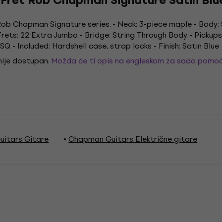
ret Rob Chapman Signature Satin Blue
 Rob Chapman Signature series. - Neck: 3-piece maple - Body
rets: 22 Extra Jumbo - Bridge: String Through Body - Pickups
 - Included: Hardshell case, strap locks - Finish: Satin Blue
 nije dostupan.
Možda će ti opis na engleskom za sada pomoć
itars Gitare
Chapman Guitars Električne gitare