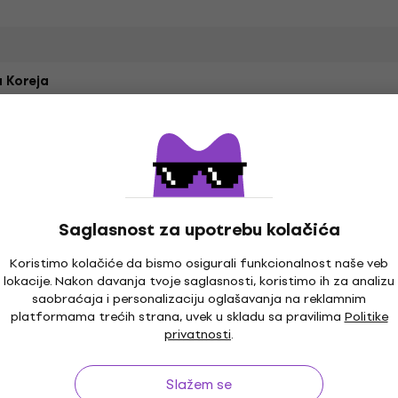
 Koreja
Saglasnost za upotrebu kolačića
Koristimo kolačiće da bismo osigurali funkcionalnost naše veb
lokacije. Nakon davanja tvoje saglasnosti, koristimo ih za analizu
saobraćaja i personalizaciju oglašavanja na reklamnim
platformama trećih strana, uvek u skladu sa pravilima
Politike
privatnosti
.
Slažem se