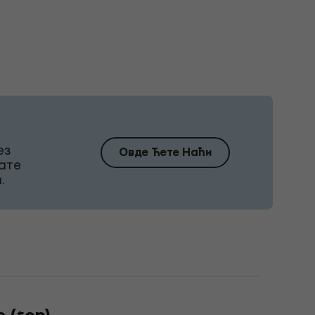
ез
Овде Ћете Наћи
ате
.