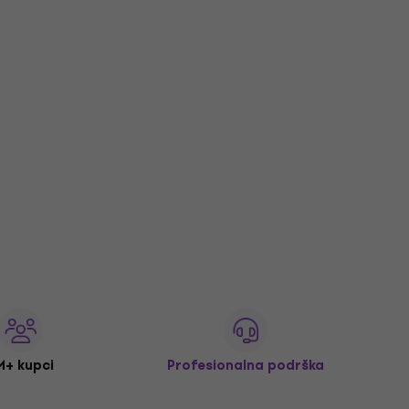
M+ kupci
Profesionalna podrška