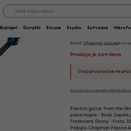
Prodaja je završena
Chapman Guitars Gh
Bubnjevi
Duvački
Strune
Studio
Software
Mikrofo
Satin Blue (top)
Brend:
Chapman Guitars
Kod p
Prodaja je završena
Ovaj proizvod se ne proiz
Postavite pitanje
Podeliti
Sačuv
Electric guitar from the Gh
piece maple - Body: Sapele
Fretboard: Ebony - Frets: 2
Pickups: Chapman Passive Ag