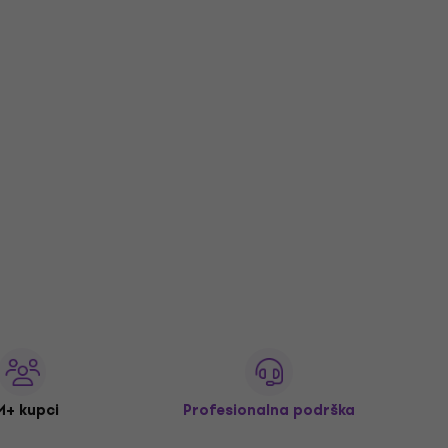
M+ kupci
Profesionalna podrška