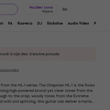
Ideje za poklone
FAQ
Muziker Blog
Muziker zona
BA
Prijava
-1 Left Handed Natural Mahogany
ni
PA
Rasveta
DJ
Slušalice
Audio Video
Pribor
roizvoda:
230805
vodi ili nije deo trenutne ponude.
ati
Uporediti
 from the ML-1 series. The Chapman ML-1 is the Swiss
ining high-powered brutal yet clear tones from the
ough to the crisp, woody tones from the Extreme
d with coil splitting, this guitar can deliver a myriad
ny...