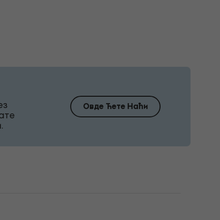
ез
Овде Ћете Наћи
ате
.