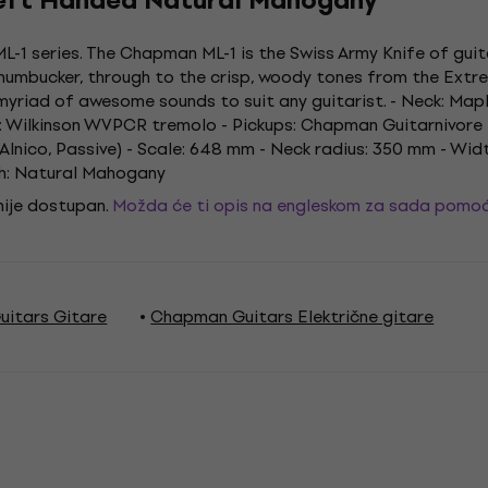
eft Handed Natural Mahogany
L-1 series. The Chapman ML-1 is the Swiss Army Knife of gui
humbucker, through to the crisp, woody tones from the Extre
 a myriad of awesome sounds to suit any guitarist. - Neck: Ma
: Wilkinson WVPCR tremolo - Pickups: Chapman Guitarnivore H
lnico, Passive) - Scale: 648 mm - Neck radius: 350 mm - Wid
ish: Natural Mahogany
 nije dostupan.
Možda će ti opis na engleskom za sada pomoć
itars Gitare
Chapman Guitars Električne gitare