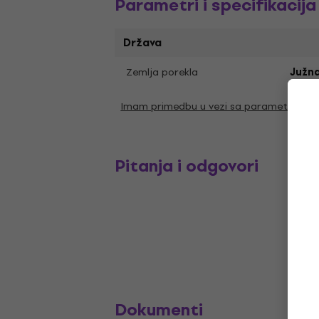
Parametri i specifikacija
Država
Zemlja porekla
Južna
Imam primedbu u vezi sa parametrima
Pitanja i odgovori
Dokumenti