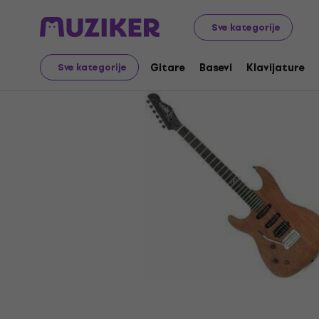
Muzički instrumenti
Gitare
Električne gitare
Sve kategorije
Gitare
Basevi
Klavijature
Sve kategorije
Prodaja je završena