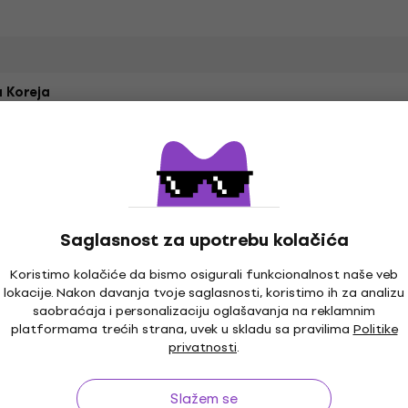
 Koreja
Saglasnost za upotrebu kolačića
Koristimo kolačiće da bismo osigurali funkcionalnost naše veb
lokacije. Nakon davanja tvoje saglasnosti, koristimo ih za analizu
saobraćaja i personalizaciju oglašavanja na reklamnim
platformama trećih strana, uvek u skladu sa pravilima
Politike
privatnosti
.
Slažem se