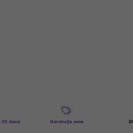
o 30 dana
Garancija cene
3