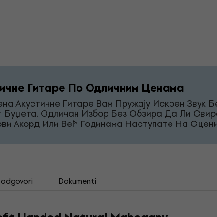
ичне Гитаре По Одличним Ценама
на Акустичне Гитаре Вам Пружају Искрен Звук Б
г Буџета. Одличан Избор Без Обзира Да Ли Свир
рви Акорд Или Већ Годинама Наступате На Сцени
i odgovori
Dokumenti