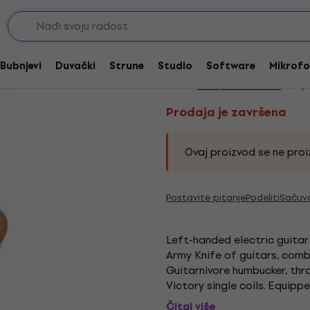
Prodaja je završena
Chapman Guitars ML
Bubnjevi
Duvački
Strune
Studio
Software
Mikrofo
Brend:
Chapman Guitars
Kod p
Prodaja je završena
Ovaj proizvod se ne proiz
Postavite pitanje
Podeliti
Sačuv
Left-handed electric guitar
Army Knife of guitars, comb
Guitarnivore humbucker, thr
Victory single coils. Equippe
of awesome sounds to suit a
Čitaj više