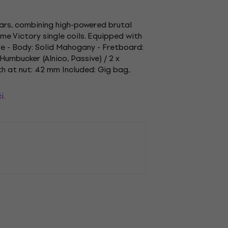
tars, combining high-powered brutal
me Victory single coils. Equipped with
ple - Body: Solid Mahogany - Fretboard:
umbucker (Alnico, Passive) / 2 x
th at nut: 42 mm Included: Gig bag,
i.