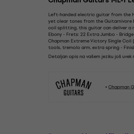
Chapman Guitars ML-1 L
Left-handed electric guitar from the M
yet clear tones from the Guitarnivore 
coil splitting, this guitar can deliver
Ebony - Frets: 22 Extra Jumbo - Bridge
Chapman Extreme Victory Single Coil (A
tools, tremolo arm, extra spring - Fin
Detaljan opis na vašem jeziku još uvek
Chapman Gu