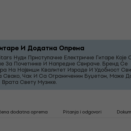
итаре И Додатна Опрема
itars Нуди Приступачне Електричне Гитаре Које 
е За Почетнике И Напредне Свираче. Бренд Се
ра На Највиши Квалитет Израде И Удобност Св
а Свако, Чак И Са Ограниченим Буџетом, Може Д
 Врата Свету Музике.
čena dodatna oprema
Pitanja i odgovori
Dokum