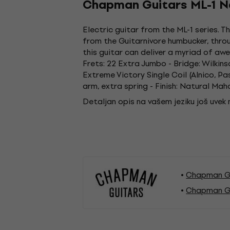
Chapman Guitars ML-1 N
Electric guitar from the ML-1 series. 
from the Guitarnivore humbucker, throu
this guitar can deliver a myriad of aw
Frets: 22 Extra Jumbo - Bridge: Wilki
Extreme Victory Single Coil (Alnico, P
arm, extra spring - Finish: Natural Ma
Detaljan opis na vašem jeziku još uvek
Chapman Gu
Chapman Gu