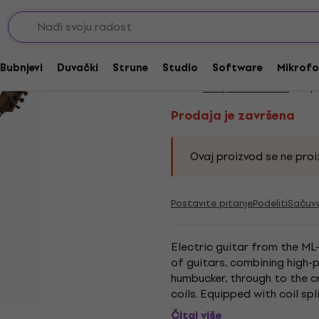
ST model
Prodaja je završena
Chapman Guitars ML
Bubnjevi
Duvački
Strune
Studio
Software
Mikrofo
Brend:
Chapman Guitars
Kod p
Prodaja je završena
Ovaj proizvod se ne proiz
Postavite pitanje
Podeliti
Sačuv
Electric guitar from the ML
of guitars, combining high-
humbucker, through to the c
coils. Equipped with coil sp
sounds to suit any guitarist..
Čitaj više