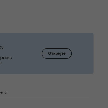
Су
Откријте
ирања
а
enti