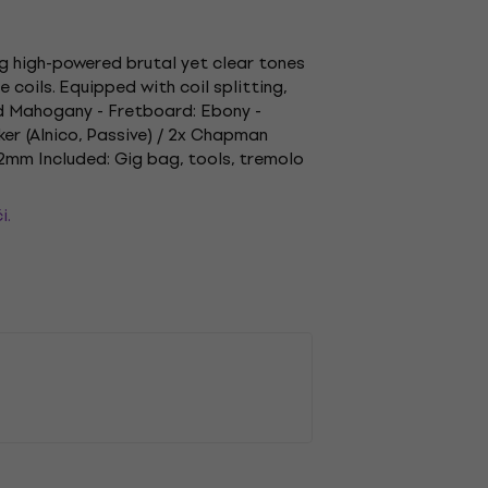
ng high-powered brutal yet clear tones
coils. Equipped with coil splitting,
lid Mahogany - Fretboard: Ebony -
er (Alnico, Passive) / 2x Chapman
42mm Included: Gig bag, tools, tremolo
i.