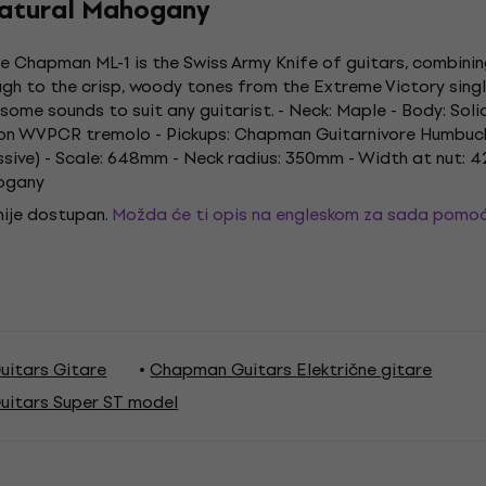
atural Mahogany
The Chapman ML-1 is the Swiss Army Knife of guitars, combini
gh to the crisp, woody tones from the Extreme Victory single 
esome sounds to suit any guitarist. - Neck: Maple - Body: So
nson WVPCR tremolo - Pickups: Chapman Guitarnivore Humbuck
assive) - Scale: 648mm - Neck radius: 350mm - Width at nut: 
hogany
 nije dostupan.
Možda će ti opis na engleskom za sada pomoć
itars Gitare
Chapman Guitars Električne gitare
itars Super ST model