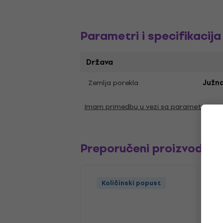
Parametri i specifikacija
Država
Zemlja porekla
Južna
Imam primedbu u vezi sa parametrima
Preporučeni proizvodi
Količinski popust