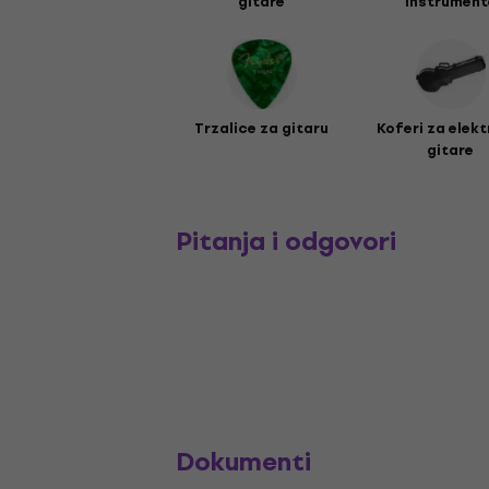
gitare
instrument
Trzalice za gitaru
Koferi za elekt
gitare
Pitanja i odgovori
Dokumenti