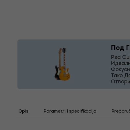
Псд Г
Psd Gu
Идеалн
Фокуси
Тако Д
Отвори
Opis
Parametri i specifikacija
Preporu