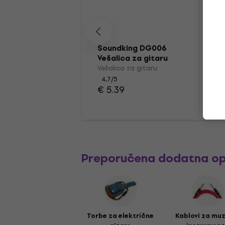
Soundking DG006
Vešalica za gitaru
Vešalica za gitaru
4,7
/5
€ 5.39
Preporučena dodatna o
Torbe za električne
Kablovi za mu