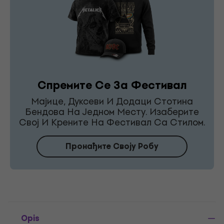
Спремите Се За Фестивал
Мајице, Дуксеви И Додаци Стотина
Бендова На Једном Месту. Изаберите
Свој И Крените На Фестивал Са Стилом.
Пронађите Своју Робу
Opis