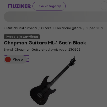
Sve kategorije
Muzički instrumenti
Gitare
Električne gitare
Super ST mo
Prodaja je završena
Chapman Guitars ML-1 Satin Black
Brend:
Chapman Guitars
Kod proizvoda:
230803
Prodaja je završena
Video