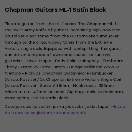
Chapman Guitars ML-1 Satin Black
Electric guitar from the ML-1 series. The Chapman ML-1 is
the Swiss Army Knife of guitars, combining high-powered
brutal yet clear tones from the Guitarnivore humbucker,
through to the crisp, woody tones from the Extreme
Victory single coils. Equipped with coil splitting, this guitar
can deliver a myriad of awesome sounds to suit any
guitarist. - Neck: Maple - Body: Solid Mahogany - Fretboard:
Ebony - Frets: 22 Extra Jumbo - Bridge: Wilkinson WVPCR
tremolo - Pickups: Chapman Guitarnivore Humbucker
(Alnico, Passive) / 2x Chapman Extreme Victory Single Coil
(Alnico, Passive) - Scale: 648mm - Neck radius: 350mm -
Width at nut: 42mm Included: Gig bag, tools, tremolo arm,
extra spring - Finish: Satin Black
Detaljan opis na vašem jeziku još uvek nije dostupan.
Možda
će ti opis na engleskom za sada pomoći.