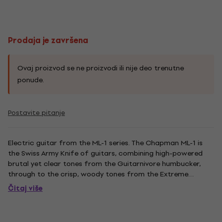
Prodaja je završena
Ovaj proizvod se ne proizvodi ili nije deo trenutne
ponude.
Postavite pitanje
Electric guitar from the ML-1 series. The Chapman ML-1 is
the Swiss Army Knife of guitars, combining high-powered
brutal yet clear tones from the Guitarnivore humbucker,
through to the crisp, woody tones from the Extreme
Victory single coils. Equipped with coil splitting, this guitar
Čitaj više
can deliver a myriad of awesome sounds to suit any
guitarist....