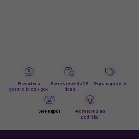
Produžena
Povrat robe do 30
Garancija cene
garancija za 3 god
dana
3M+ kupci
Profesionalna
podrška