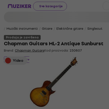
Sve kategorije
Muzički instrumenti
Gitare
Električne gitare
Singlecut
Prodaja je završena
Chapman Guitars ML-2 Antique Sunburst
Brend:
Chapman Guitars
Kod proizvoda:
230807
Prodaja je završena
Video