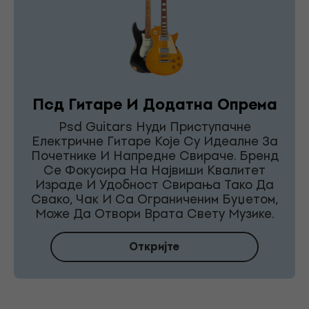
Псд Гитаре И Додатна Опрема
Psd Guitars Нуди Приступачне
Електричне Гитаре Које Су Идеалне За
Почетнике И Напредне Свираче. Бренд
Се Фокусира На Највиши Квалитет
Израде И Удобност Свирања Тако Да
Свако, Чак И Са Ограниченим Буџетом,
Може Да Отвори Врата Свету Музике.
Откријте