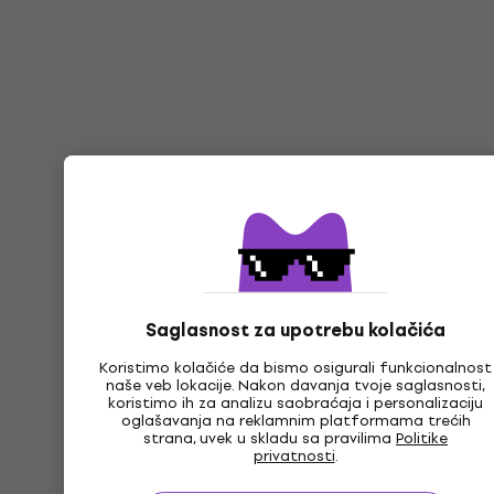
Saglasnost za upotrebu kolačića
Koristimo kolačiće da bismo osigurali funkcionalnost
naše veb lokacije. Nakon davanja tvoje saglasnosti,
koristimo ih za analizu saobraćaja i personalizaciju
oglašavanja na reklamnim platformama trećih
strana, uvek u skladu sa pravilima
Politike
privatnosti
.