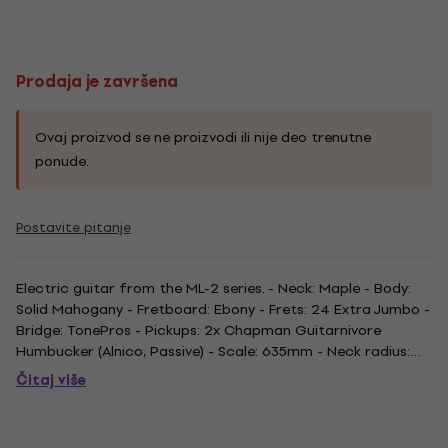
Prodaja je završena
Ovaj proizvod se ne proizvodi ili nije deo trenutne
ponude.
Postavite pitanje
Electric guitar from the ML-2 series. - Neck: Maple - Body:
Solid Mahogany - Fretboard: Ebony - Frets: 24 Extra Jumbo -
Bridge: TonePros - Pickups: 2x Chapman Guitarnivore
Humbucker (Alnico, Passive) - Scale: 635mm - Neck radius:
350mm - Width at nut: 43mm Included: Gig bag and tools -
Čitaj više
Finish: Antique Sunburst.