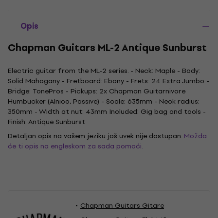
Opis
Chapman Guitars ML-2 Antique Sunburst
Electric guitar from the ML-2 series. - Neck: Maple - Body:
Solid Mahogany - Fretboard: Ebony - Frets: 24 Extra Jumbo -
Bridge: TonePros - Pickups: 2x Chapman Guitarnivore
Humbucker (Alnico, Passive) - Scale: 635mm - Neck radius:
350mm - Width at nut: 43mm Included: Gig bag and tools -
Finish: Antique Sunburst
Detaljan opis na vašem jeziku još uvek nije dostupan.
Možda
će ti opis na engleskom za sada pomoći.
Chapman Guitars Gitare