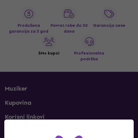
Produžena
Povrat robe do 30
Garancija cene
garancija za 3 god
dana
3M+ kupci
Profesionalna
podrška
Muziker
Kupovina
Korisni linkovi