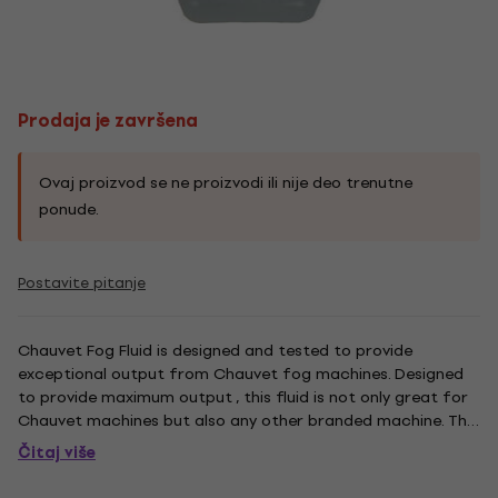
Prodaja je završena
Ovaj proizvod se ne proizvodi ili nije deo trenutne
ponude.
Postavite pitanje
Chauvet Fog Fluid is designed and tested to provide
exceptional output from Chauvet fog machines. Designed
to provide maximum output , this fluid is not only great for
Chauvet machines but also any other branded machine. This
new and improved haze fluid generates a thin veil of haze
Čitaj više
that will make any area have a stunning effect. 5l.