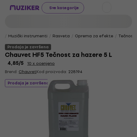
Sve kategorije
Muzički instrumenti
Rasveta
Oprema za efekte
Tečnosti 
Prodaja je završena
Chauvet HF5 Tečnost za hazere 5 L
4,85
/5
10 x ocenjeno
Brend:
Chauvet
Kod proizvoda:
228194
Prodaja je završena