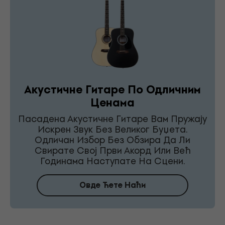
Акустичне Гитаре По Одличним
Ценама
Пасадена Акустичне Гитаре Вам Пружају
Искрен Звук Без Великог Буџета.
Одличан Избор Без Обзира Да Ли
Свирате Свој Први Акорд Или Већ
Годинама Наступате На Сцени.
Овде Ћете Наћи