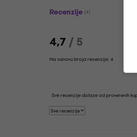
Recenzije
(4)
4,7
/ 5
Na osnovu broja recenzija: 4
Sve recenzije dolaze od proverenih kupa