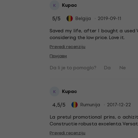
Kupac
K
5
/5
Belgija
2019-09-11
Saved my life, after I bought a used
considering the low price. Love it.
Prevedi recenziju
Пријави
Da li je to pomoglo?
Da
Ne
Kupac
K
4,5
/5
Rumunija
2017-12-22
La pretul promotional prins, o achizi
Constructie robusta excelenta. Versat
Prevedi recenziju