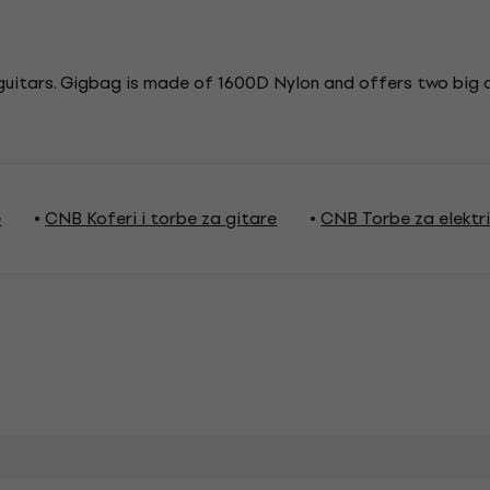
guitars. Gigbag is made of 1600D Nylon and offers two big
e
CNB Koferi i torbe za gitare
CNB Torbe za elektri