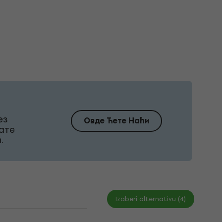
ез
Овде Ћете Наћи
ате
.
Izaberi alternativu (4)