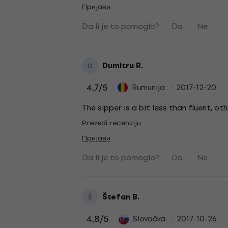
Пријави
Da li je to pomoglo?
Da
Ne
Dumitru R.
D
4,7
/5
Rumunija
2017-12-20
The sipper is a bit less than fluent, ot
Prevedi recenziju
Пријави
Da li je to pomoglo?
Da
Ne
Štefan B.
Š
4,8
/5
Slovačka
2017-10-26