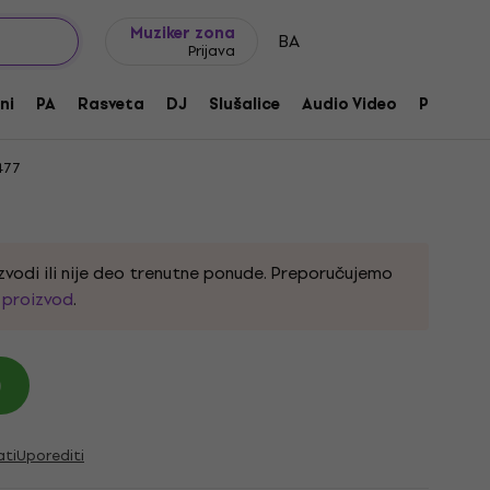
Ideje za poklone
FAQ
Muziker Blog
Muziker zona
BA
Prijava
ni
PA
Rasveta
DJ
Slušalice
Audio Video
Pribor
477
zvodi ili nije deo trenutne ponude. Preporučujemo
i proizvod
.
)
ati
Uporediti