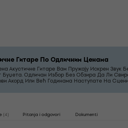
ичне Гитаре По Одличним Ценама
на Акустичне Гитаре Вам Пружају Искрен Звук Б
г Буџета. Одличан Избор Без Обзира Да Ли Свир
рви Акорд Или Већ Годинама Наступате На Сцени
e
(4)
Pitanja i odgovori
Dokumenti