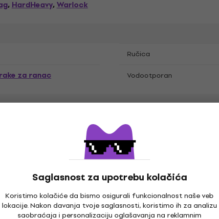
ag
HardHeavy
Warlock
,
,
Ručica
rake za ranac
Vodootporan
Saglasnost za upotrebu kolačića
Koristimo kolačiće da bismo osigurali funkcionalnost naše veb
lokacije. Nakon davanja tvoje saglasnosti, koristimo ih za analizu
saobraćaja i personalizaciju oglašavanja na reklamnim