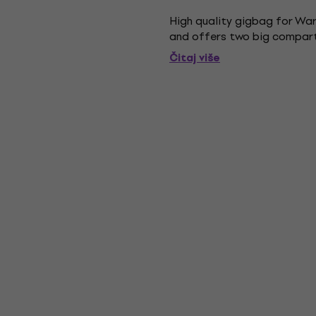
High quality gigbag for Wa
and offers two big compart
Čitaj više