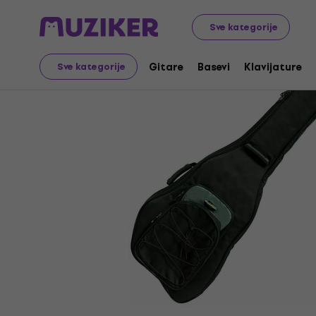
Muzički instrumenti
Gitare
Koferi i torbe za gitare
Sve kategorije
Gitare
Basevi
Klavijature
Sve kategorije
Prodaja je završena