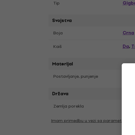
Gigb
Tip
Svojstva
Crna
Boja
Da
T
Kaiš
,
Materijal
Da
Postavljanje, punjenje
Država
Zemlja porekla
Kina
Imam primedbu u vezi sa parametrima