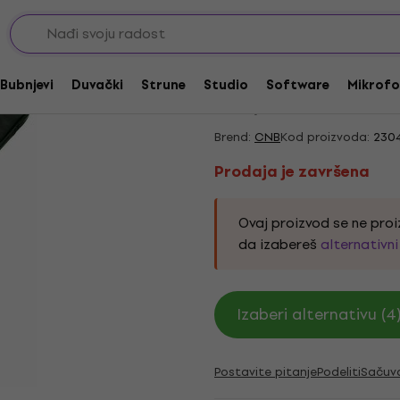
Torbe za električne gitare
Prodaja je završena
CNB EGB1680/WL
Bubnjevi
Duvački
Strune
Studio
Software
Mikrofo
4,73
/5
4 x ocenjeno
Brend:
CNB
Kod proizvoda:
230
Prodaja je završena
Ovaj proizvod se ne proi
da izabereš
alternativn
Izaberi alternativu (4
Postavite pitanje
Podeliti
Sačuv