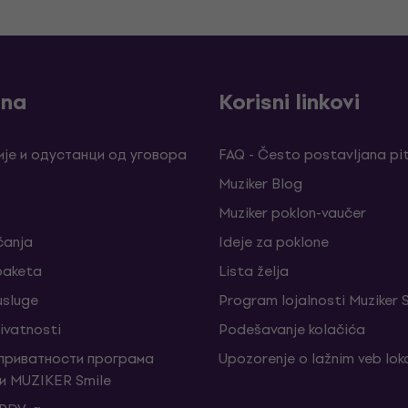
ina
Korisni linkovi
је и одустанци од уговора
FAQ - Često postavljana pi
Muziker Blog
Muziker poklon-vaučer
ćanja
Ideje za poklone
 paketa
Lista želja
sluge
Program lojalnosti Muziker 
rivatnosti
Podešavanje kolačića
 приватности програма
Upozorenje o lažnim veb lo
и MUZIKER Smile