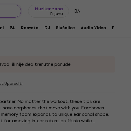
Ideje za poklone
FAQ
Muziker Blog
Muziker zona
BA
Prijava
M
ni
PA
Rasveta
DJ
Slušalice
Audio Video
Pribor
vodi ili nije deo trenutne ponude.
ati
Uporediti
artner. No matter the workout, these tips are
ou have earphones that move with you. Earphones
d memory foam expands to unique ear canal shape,
t for amazing in-ear retention. Music while
 ear canal from...