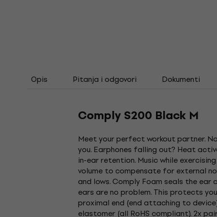
Opis
Pitanja i odgovori
Dokumenti
Comply S200 Black M
Meet your perfect workout partner. No
you. Earphones falling out? Heat acti
in-ear retention. Music while exercisin
volume to compensate for external nois
and lows. Comply Foam seals the ear ca
ears are no problem. This protects y
proximal end (end attaching to device
elastomer (all RoHS compliant). 2x pai