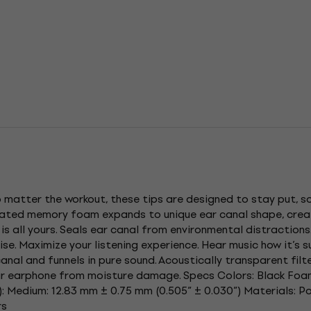
 matter the workout, these tips are designed to stay put, 
vated memory foam expands to unique ear canal shape, creat
g is all yours. Seals ear canal from environmental distractions
e. Maximize your listening experience. Hear music how it’s su
nal and funnels in pure sound. Acoustically transparent filt
our earphone from moisture damage. Specs Colors: Black Fo
): Medium: 12.83 mm ± 0.75 mm (0.505” ± 0.030”) Materials: 
rs