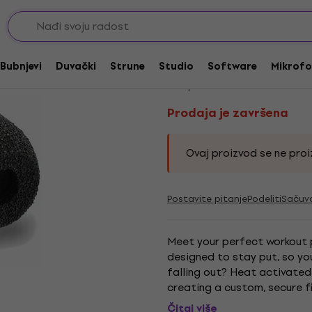
ice za slušalice
Prodaja je završena
Comply S200 Black 
Bubnjevi
Duvački
Strune
Studio
Software
Mikrofo
Kod proizvoda:
230482
Prodaja je završena
Ovaj proizvod se ne proiz
Postavite pitanje
Podeliti
Sačuv
Meet your perfect workout p
designed to stay put, so y
falling out? Heat activate
creating a custom, secure fi
exercising is all yours. Seals
Čitaj više