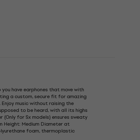
so you have earphones that move with
ing a custom, secure fit for amazing
. Enjoy music without raising the
pposed to be heard, with all its highs
er (Only for Sx models) ensures sweaty
am Height: Medium Diameter at
Polyurethane foam, thermoplastic