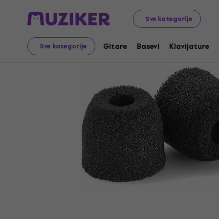
Audio Video Tech
Slušalice
Oprema za slušalice
Bub
Sve kategorije
Gitare
Basevi
Klavijature
Sve kategorije
Prodaja je završena