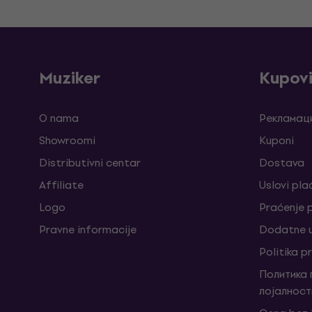
Muziker
Kupov
O nama
Рекламаци
Showroomi
Kuponi
Distributivni centar
Dostava
Affiliate
Uslovi pla
Logo
Praćenje
Pravne informacije
Dodatne u
Politika p
Политика
лојалност