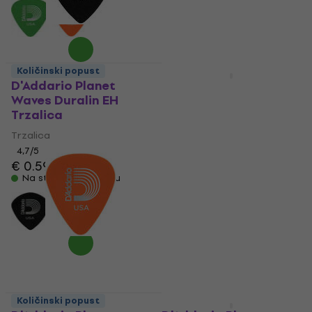
Količinski popust
Akcija
D'Addario Planet
D'Addario Planet
Waves Duralin EH
Waves 1NFX6 Nylflex
Trzalica
Trzalica
Trzalica
Trzalica
4,7
/5
4,5
/5
€ 0.59
€ 1.09
€ 0.38
sa kodom
Na stanju u skladištu
MUZMUZ-55
€ 0.89
Na stanju u skladištu
Količinski popust
Količinski popust