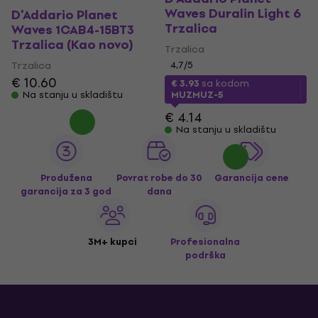
Waves Duralin Light 6
D'Addario Planet
Trzalica
Waves 1CAB4-15BT3
Trzalica (Kao novo)
Trzalica
Trzalica
4,7
/5
€ 10.60
€ 3.93
sa kodom
Na stanju u skladištu
MUZMUZ-5
€ 4.14
Na stanju u skladištu
Produžena
Povrat robe do 30
Garancija cene
garancija za 3 god
dana
3M+ kupci
Profesionalna
podrška