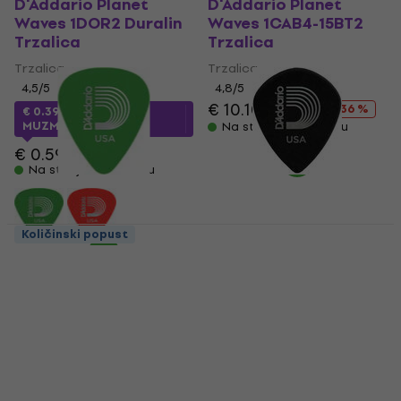
D'Addario Planet
D'Addario Planet
Waves 1DOR2 Duralin
Waves 1CAB4-15BT2
Trzalica
Trzalica
Trzalica
Trzalica
4,5
/5
4,8
/5
€ 10.10
€ 15.90
- 36 %
€ 0.39
sa kodom
MUZMUZ-30
Na stanju u skladištu
€ 0.59
Na stanju u skladištu
Količinski popust
D'Addario Planet
D'Addario Planet
Waves 1DGN4-100
Waves 3DBK4-25
Trzalica
Trzalica
Trzalica
Trzalica
4,5
/5
4,7
/5
€ 0.39
€ 0.59
€ 1.19
Na stanju u skladištu
Na stanju u skladištu