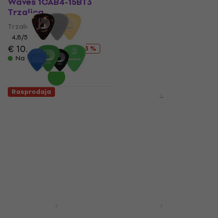
Trzalica
Waves 1CAB4-15BT3
Trzalica
Trzalica
Trzalica
5
/5
4,8
/5
€ 5.28
sa kodom
MUZMUZ-25
€ 10.70
€ 15.90
- 33 %
Na stanju u skladištu
€ 7.09
Na stanju u skladištu
Rasprodaja
Rasprodaja
D'Addario Planet
D'Addario Planet
Waves 1XVP4-5
Waves 1CAP4-10
Trzalica
Trzalica
Trzalica
Trzalica
4,9
/5
4
/5
€ 4.59
€ 5.69
€ 5.59
€ 6.69
- 19 %
- 16 %
Na stanju u skladištu
Na stanju u skladištu
Kao novo
D'Addario Planet
D'Addario Planet