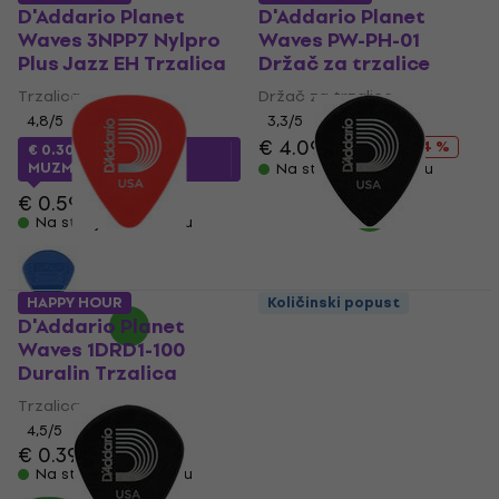
D'Addario Planet
D'Addario Planet
Waves 3NPP7 Nylpro
Waves PW-PH-01
Plus Jazz EH Trzalica
Držač za trzalice
Trzalica
Držač za trzalice
4,8
/5
3,3
/5
€ 4.09
€ 5.39
- 24 %
€ 0.30
sa kodom
MUZMUZ-45
Na stanju u skladištu
€ 0.59
Na stanju u skladištu
HAPPY HOUR
Količinski popust
D'Addario Planet
D'Addario Planet
Waves 1DRD1-100
Waves Duralin
Duralin Trzalica
Trzalica
Trzalica
Trzalica
4,5
/5
4,7
/5
€ 0.39
€ 0.59
€ 0.69
€ 1.09
Na stanju u skladištu
Na stanju u skladištu