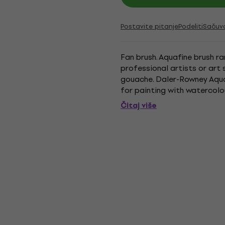
Postavite pitanje
Podeliti
Sačuv
Fan brush. Aquafine brush r
professional artists or art
gouache. Daler-Rowney Aquaf
for painting with watercolo
choice for landscapes and fo
Čitaj više