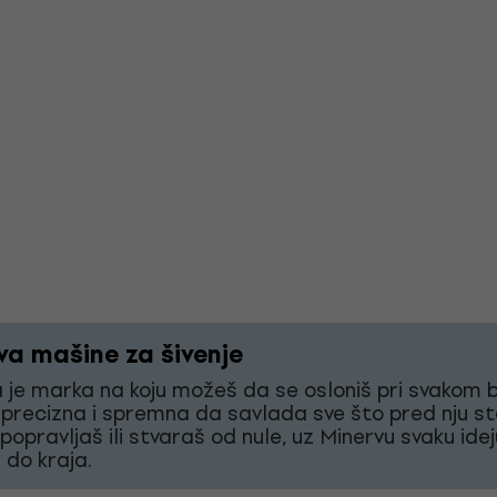
va mašine za šivenje
 je marka na koju možeš da se osloniš pri svakom 
 precizna i spremna da savlada sve što pred nju st
 popravljaš ili stvaraš od nule, uz Minervu svaku idej
 do kraja.