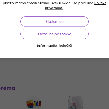
platformama trećih strana, uvek u skladu sa pravilima
Politike
tički materijal
privatnosti
.
Slažem se
Detaljne postavke
Informacije i kolačići
prema