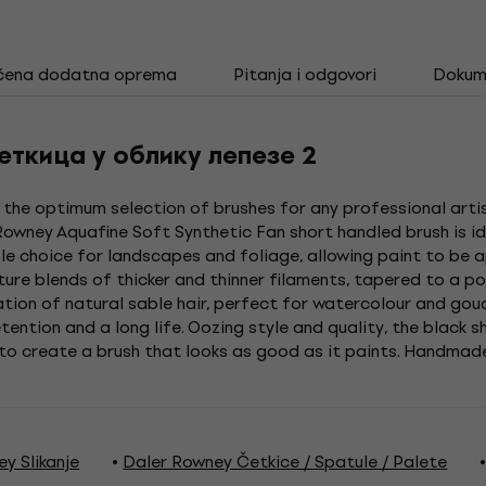
čena dodatna oprema
Pitanja i odgovori
Dokum
еткица у облику лепезе 2
 the optimum selection of brushes for any professional arti
owney Aquafine Soft Synthetic Fan short handled brush is id
e choice for landscapes and foliage, allowing paint to be app
ure blends of thicker and thinner filaments, tapered to a poi
ion of natural sable hair, perfect for watercolour and goua
tention and a long life. Oozing style and quality, the black 
 to create a brush that looks as good as it paints. Handmade
y Slikanje
Daler Rowney Četkice / Spatule / Palete