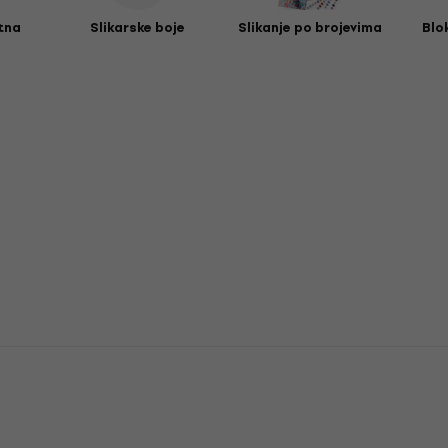
tna
Slikarske boje
Slikanje po brojevima
Blo