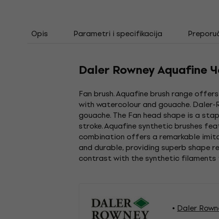
Opis
Parametri i specifikacija
Preporu
Daler Rowney Aquafine Ч
Fan brush. Aquafine brush range offers
with watercolour and gouache. Daler-R
gouache. The Fan head shape is a stapl
stroke. Aquafine synthetic brushes feat
combination offers a remarkable imitat
and durable, providing superb shape re
contrast with the synthetic filaments
Daler Rowne