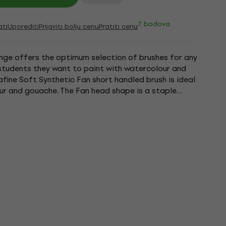
7 bodova
ati
Uporediti
Prijaviti bolju cenu
Pratiti cenu
ange offers the optimum selection of brushes for any
 students they want to paint with watercolour and
ine Soft Synthetic Fan short handled brush is ideal
ur and gouache. The Fan head shape is a staple
liage,...