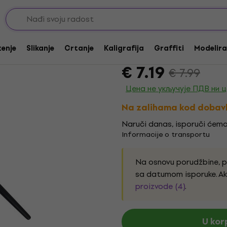
ske četkice
Daler Rowney Aquafi
zenje
Slikanje
Crtanje
Kaligrafija
Graffiti
Modeliran
Brend:
Daler Rowney
Kod proizv
€ 7.19
€ 7.99
Цена не укључује ПДВ ни 
Na zalihama kod dobav
Naruči danas, isporuči ćemo
Informacije o transportu
Na osnovu porudžbine, 
sa datumom isporuke. Ak
proizvode (4)
.
U kor