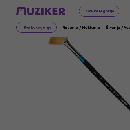
Umetnost
Slikanje
Četkice / Spatule / Palete
Slikar
Sve kategorije
Pletenje / Heklanje
Šivenje / Ve
Sve kategorije