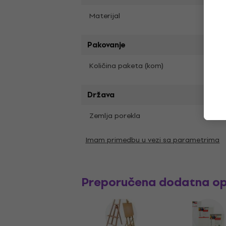
Sinte
Materijal
Pakovanje
1
Količina paketa (kom)
Država
Zemlja porekla
Kina
Imam primedbu u vezi sa parametrima
Preporučena dodatna o