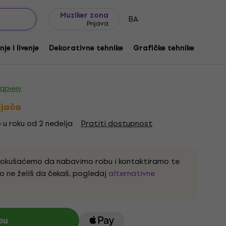
Ideje za poklone
FAQ
Muziker Blog
Muziker zona
BA
Prijava
ne Четкица у облику лепезе 2
je i livenje
Dekorativne tehnike
Grafičke tehnike
Рас
oda:
1152384
царину
ljača
 u roku od 2 nedelja
Pratiti dostupnost
pokušaćemo da nabavimo robu i kontaktiramo te
o ne želiš da čekaš, pogledaj
alternativne
pu