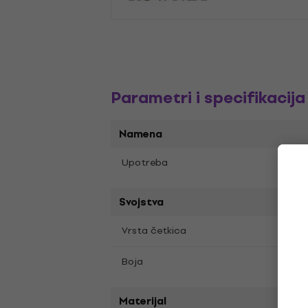
Parametri i specifikacija
Namena
Аква
Upotreba
Svojstva
Четк
Vrsta četkica
Crna
Boja
Materijal