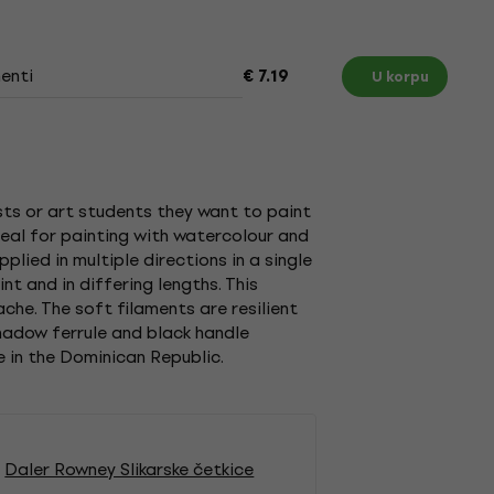
enti
€ 7.19
U korpu
sts or art students they want to paint
eal for painting with watercolour and
lied in multiple directions in a single
nt and in differing lengths. This
che. The soft filaments are resilient
shadow ferrule and black handle
 in the Dominican Republic.
Daler Rowney Slikarske četkice