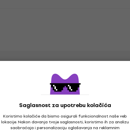
рел боја
ица у облику лепезе
Serija
Saglasnost za upotrebu kolačića
Koristimo kolačiće da bismo osigurali funkcionalnost naše veb
lokacije. Nakon davanja tvoje saglasnosti, koristimo ih za analizu
saobraćaja i personalizaciju oglašavanja na reklamnim