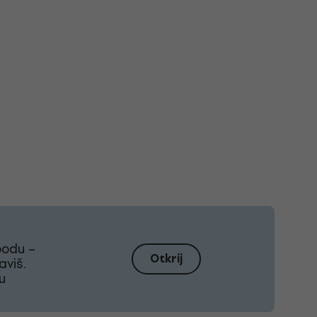
bodu –
Otkrij
aviš.
u