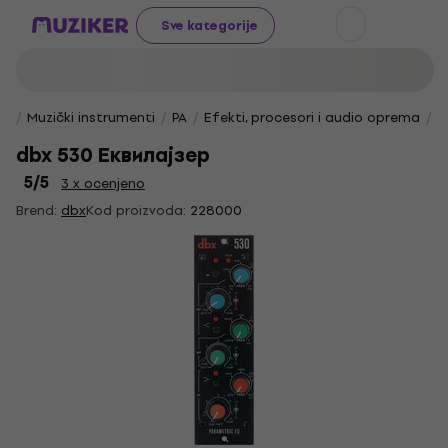
Sve kategorije
Muzički instrumenti
PA
Efekti, procesori i audio oprema
E
dbx 530 Еквилајзер
5
/5
3 x ocenjeno
Brend:
dbx
Kod proizvoda:
228000