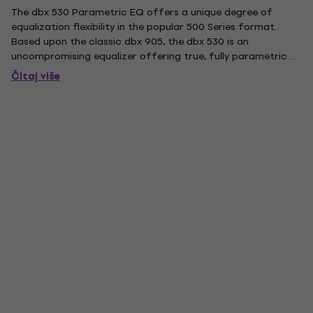
The dbx 530 Parametric EQ offers a unique degree of
equalization flexibility in the popular 500 Series format.
Based upon the classic dbx 905, the dbx 530 is an
uncompromising equalizer offering true, fully parametric
operation of all three filter bands! dbx has a much-heralded
Čitaj više
history with modular processors dating back to our 900
Series, and...