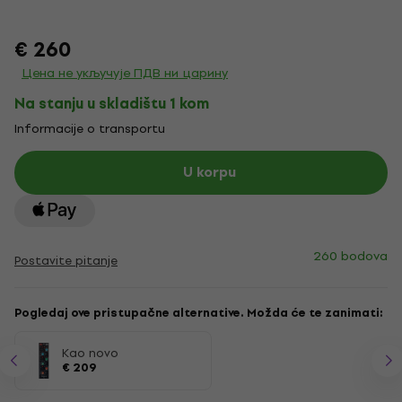
€ 260
Цена не укључује ПДВ ни царину
Na stanju u skladištu 1 kom
Informacije o transportu
U korpu
260 bodova
Postavite pitanje
Pogledaj ove pristupačne alternative. Možda će te zanimati:
Kao novo
€ 209