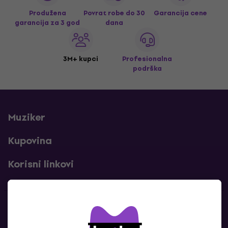
Produžena
Povrat robe do 30
Garancija cene
garancija za 3 god
dana
3M+ kupci
Profesionalna
podrška
Muziker
Kupovina
Korisni linkovi
Kontakti