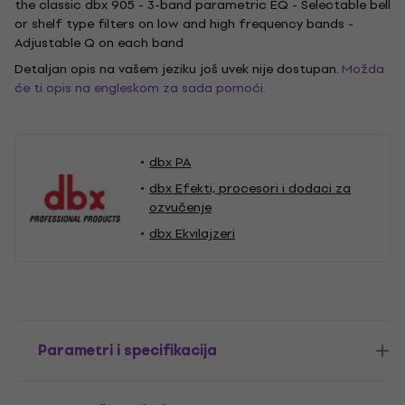
the classic dbx 905 - 3-band parametric EQ - Selectable bell
or shelf type filters on low and high frequency bands -
Adjustable Q on each band
Detaljan opis na vašem jeziku još uvek nije dostupan.
Možda
će ti opis na engleskom za sada pomoći.
dbx PA
dbx Efekti, procesori i dodaci za
ozvučenje
dbx Ekvilajzeri
Parametri i specifikacija