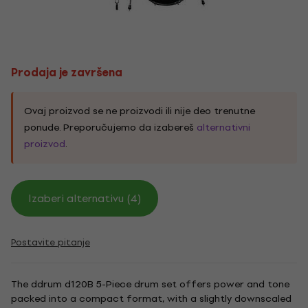
Prodaja je završena
Ovaj proizvod se ne proizvodi ili nije deo trenutne
ponude. Preporučujemo da izabereš
alternativni
proizvod
.
Izaberi alternativu (4)
Postavite pitanje
The ddrum d120B 5-Piece drum set offers power and tone
packed into a compact format, with a slightly downscaled