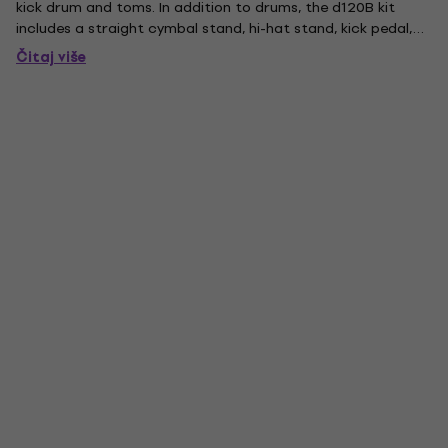
kick drum and toms. In addition to drums, the d120B kit
includes a straight cymbal stand, hi-hat stand, kick pedal,
snare stand, and even a throne plus 14 hi-hat and 16
Čitaj više
crash/ride cymbals.Kit Configuration: 7X10TT, 8X12TT,
14X14FT...