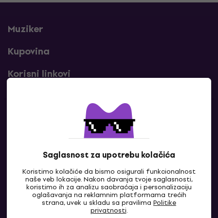
Muziker
Kupovina
Korisni linkovi
Kontakti
Kontaktiraj nas
Saglasnost za upotrebu kolačića
Koristimo kolačiće da bismo osigurali funkcionalnost
naše veb lokacije. Nakon davanja tvoje saglasnosti,
koristimo ih za analizu saobraćaja i personalizaciju
oglašavanja na reklamnim platformama trećih
strana, uvek u skladu sa pravilima
Politike
privatnosti
.