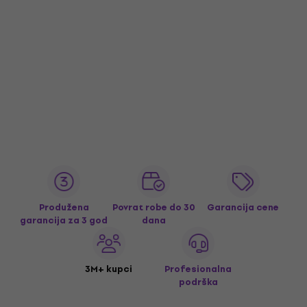
Produžena
Povrat robe do 30
Garancija cene
garancija za 3 god
dana
3M+ kupci
Profesionalna
podrška