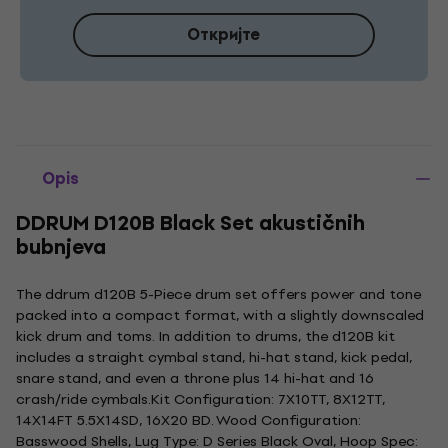
Откријте
Opis
DDRUM D120B Black Set akustičnih
bubnjeva
The ddrum d120B 5-Piece drum set offers power and tone
packed into a compact format, with a slightly downscaled
kick drum and toms. In addition to drums, the d120B kit
includes a straight cymbal stand, hi-hat stand, kick pedal,
snare stand, and even a throne plus 14 hi-hat and 16
crash/ride cymbals.Kit Configuration: 7X10TT, 8X12TT,
14X14FT 5.5X14SD, 16X20 BD. Wood Configuration:
Basswood Shells, Lug Type: D Series Black Oval, Hoop Spec: