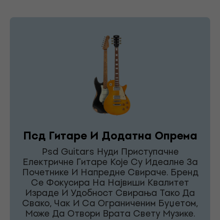
Псд Гитаре И Додатна Опрема
Psd Guitars Нуди Приступачне
Електричне Гитаре Које Су Идеалне За
Почетнике И Напредне Свираче. Бренд
Се Фокусира На Највиши Квалитет
Израде И Удобност Свирања Тако Да
Свако, Чак И Са Ограниченим Буџетом,
Може Да Отвори Врата Свету Музике.