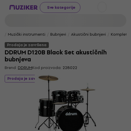
Sve kategorije
Muzički instrumenti
Bubnjevi
Akustični bubnjevi
Kompletni
Prodaja je završena
DDRUM D120B Black Set akustičnih
bubnjeva
Brend:
DDRUM
Kod proizvoda:
228022
Prodaja je završena