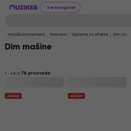
Sve kategorije
Muzički instrumenti
Rasveta
Oprema za efekte
Dim maš
Dim mašine
1 - 34 iz
78 proizvoda
Filtrirati
Akcija
Akcija