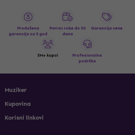
Produžena
Povrat robe do 30
Garancija cene
garancija za 3 god
dana
3M+ kupci
Profesionalna
podrška
Muziker
Kupovina
Korisni linkovi