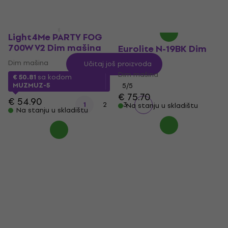
€ 65
Na stanju u skladištu
Light4Me PARTY FOG
700W V2 Dim mašina
Eurolite N-19BK Dim
mašina
Dim mašina
Učitaj još proizvoda
Dim mašina
€ 50.81
sa kodom
MUZMUZ-5
5
/5
€ 75.70
€ 54.90
1
2
3
Na stanju u skladištu
Na stanju u skladištu