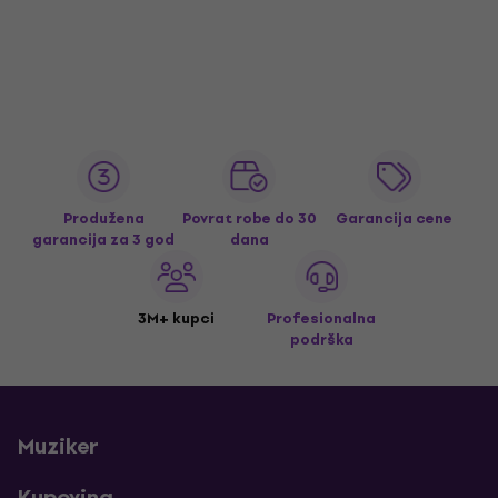
Produžena
Povrat robe do 30
Garancija cene
garancija za 3 god
dana
3M+ kupci
Profesionalna
podrška
Muziker
Kupovina