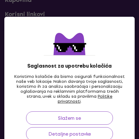
Korisni linkovi
Kontakti
Kontaktiraj nas
Saglasnost za upotrebu kolačića
Koristimo kolačiće da bismo osigurali funkcionalnost
naše veb lokacije. Nakon davanja tvoje saglasnosti,
koristimo ih za analizu saobraćaja i personalizaciju
oglašavanja na reklamnim platformama trećih
strana, uvek u skladu sa pravilima
Politike
privatnosti
.
Slažem se
BA
Detaljne postavke