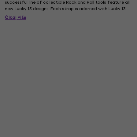
successful line of collectible Rock and Roll tools feature all
new Lucky 13 designs. Each strap is adorned with Lucky 13
original slogans and artwork. Patented comfort edge
Čitaj više
webbing, extra-long strap lengths, 100% leather ends....