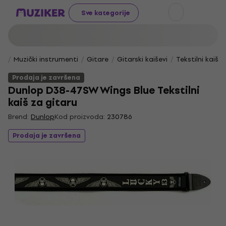
Sve kategorije
Muzički instrumenti
Gitare
Gitarski kaiševi
Tekstilni kaišev
Prodaja je završena
Dunlop D38-47SW Wings Blue Tekstilni
kaiš za gitaru
Brend:
Dunlop
Kod proizvoda:
230786
Prodaja je završena