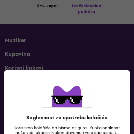
3M+ kupci
Profesionalna
podrška
Muziker
Kupovina
Korisni linkovi
Kontakti
Kontaktiraj nas
Saglasnost za upotrebu kolačića
Koristimo kolačiće da bismo osigurali funkcionalnost
naše veb lokacije. Nakon davanja tvoje saglasnosti,