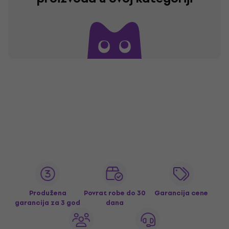
Produžena
Povrat robe do 30
Garancija cene
garancija za 3 god
dana