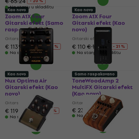
€ 65.24
- 20 %
Na stanju u skladištu
Kao novo
Kao novo
Zoom A1X Four
Zoom A1X Four
Gitarski efekt (Samo
Gitarski efekt (Kao
raspakovano)
novo)
Gitarski efekt
Gitarski efekt
€ 113
€ 130.68
€ 110
€ 139.59
- 14 %
- 21 %
Na stanju u skladištu
Na stanju u skladištu
Kao novo
Samo raspakovano
Nux Optima Air
ToneWoodAmp 2
Gitarski efekt (Kao
MultiFX Gitarski efekt
novo)
(Kao novo)
Gitarski efekt
Gitarski efekt
€ 238
€ 119
€ 177.21
- 33 %
Na stanju u skladištu
Na stanju u skladištu