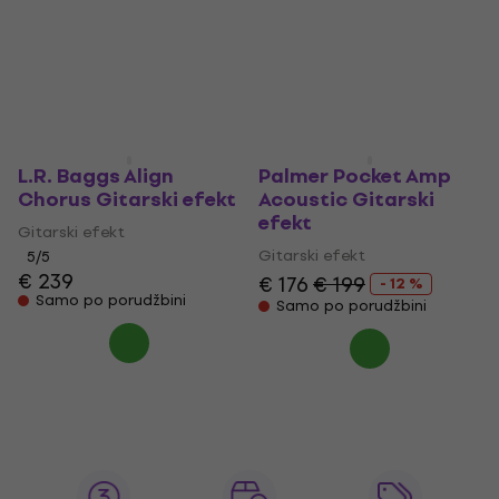
Gitarski efekt
Gitarski efekt
4,7
/5
€ 129
€ 139
Samo po porudžbini
Na putu
L.R. Baggs Align
Palmer Pocket Amp
Chorus Gitarski efekt
Acoustic Gitarski
efekt
Gitarski efekt
Gitarski efekt
5
/5
€ 239
€ 176
€ 199
- 12 %
Samo po porudžbini
Samo po porudžbini