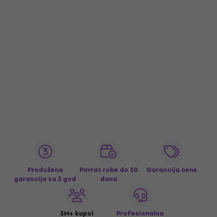
Produžena
Povrat robe do 30
Garancija cene
garancija za 3 god
dana
3M+ kupci
Profesionalna