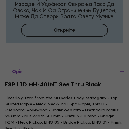
Израде И Удобност Свирања Тако Да
Свако, Чак И Са Ограниченим Буџетом,
Може Да Отвори Врата Свету Музике.
Откријте
Opis
ESP LTD MH-401NT See Thru Black
Electric guitar from the MH series. Body: Mahogany - Top:
Quilted Maple - Neck: Neck-Thru, 3pc Maple, Thin U -
Fretboard: Rosewood - Scale: 648 mm - Fretboard radius:
350 mm - Nut Width: 42 mm - Frets: 24 Jumbo - Bridge:
TOM - Neck Pickup: EMG 85 - Bridge Pickup: EMG 81 - Finish:
See Thru Black.