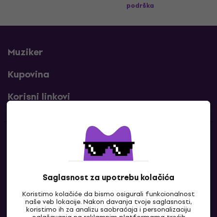
podrška
Muziker
Kupovina
Korisni linkovi
Kontakti
Kontaktiraj nas
Saglasnost za upotrebu kolačića
Koristimo kolačiće da bismo osigurali funkcionalnost
naše veb lokacije. Nakon davanja tvoje saglasnosti,
koristimo ih za analizu saobraćaja i personalizaciju