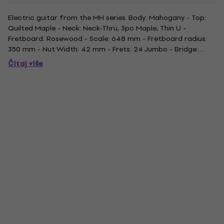
Electric guitar from the MH series. Body: Mahogany - Top:
Quilted Maple - Neck: Neck-Thru, 3pc Maple, Thin U -
Fretboard: Rosewood - Scale: 648 mm - Fretboard radius:
350 mm - Nut Width: 42 mm - Frets: 24 Jumbo - Bridge:
TOM - Neck Pickup: EMG 85 - Bridge Pickup: EMG 81 - Finish:
Čitaj više
See Thru Black.