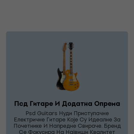
Псд Гитаре И Додатна Опрема
Psd Guitars Нуди Приступачне
Електричне Гитаре Које Су Идеалне За
Почетнике И Напредне Свираче. Бренд
Се Фокусира На Највиши Квалитет