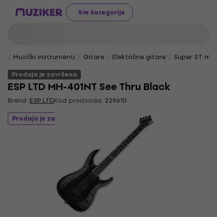
Sve kategorije
Muzički instrumenti
Gitare
Električne gitare
Super ST mo
Prodaja je završena
ESP LTD MH-401NT See Thru Black
Brend:
ESP LTD
Kod proizvoda:
229610
Prodaja je završena