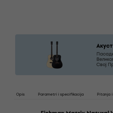
Акуст
Пасаде
Велико
Свој П
Opis
Parametri i specifikacija
Pitanja 