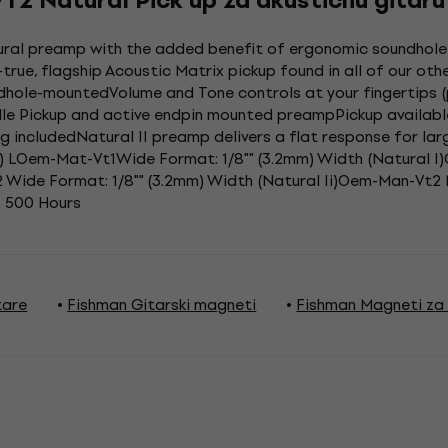
T2 Natural Pick up za akustičnu gitaru
tural preamp with the added benefit of ergonomic soundhol
true, flagship Acoustic Matrix pickup found in all of our ot
dhole-mountedVolume and Tone controls at your fingertips 
le Pickup and active endpin mounted preampPickup available 
includedNatural II preamp delivers a flat response for lar
m) LOem-Mat-Vt1Wide Format: 1/8"" (3.2mm) Width (Natural 
 Wide Format: 1/8"" (3.2mm) Width (Natural Ii)Oem-Man-Vt2 
e: 500 Hours
tare
Fishman Gitarski magneti
Fishman Magneti za 