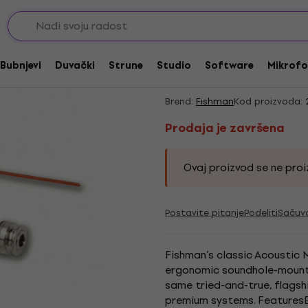
i za akustične gitare
Prodaja je završena
Fishman Matrix Natur
Bubnjevi
Duvački
Strune
Studio
Software
Mikrofo
gitaru
Brend:
Fishman
Kod proizvoda:
Prodaja je završena
Ovaj proizvod se ne proiz
Postavite pitanje
Podeliti
Sačuv
Fishman’s classic Acoustic
ergonomic soundhole-mounte
same tried-and-true, flagshi
premium systems. Features