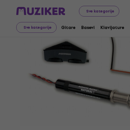
Muzički instrumenti
Gitare
Gitarski magneti
Magnet
Sve kategorije
Gitare
Basevi
Klavijature
Sve kategorije
Prodaja je završena