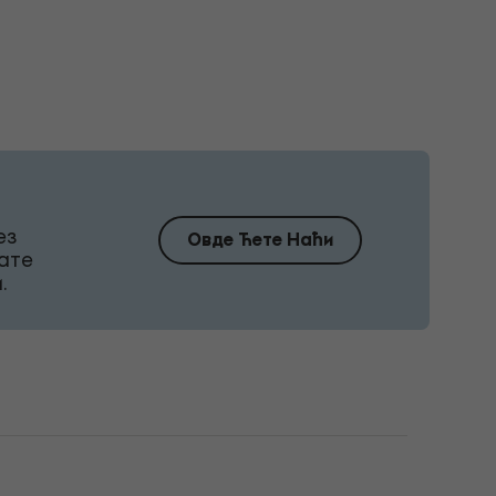
ез
Овде Ћете Наћи
ате
.