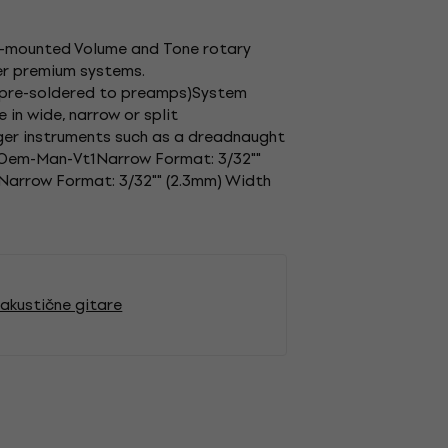
e-mounted Volume and Tone rotary
her premium systems.
(pre-soldered to preamps)System
in wide, narrow or split
ger instruments such as a dreadnaught
I)Oem-Man-Vt1Narrow Format: 3/32""
Narrow Format: 3/32"" (2.3mm) Width
akustične gitare