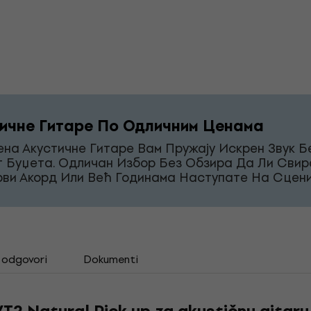
ичне Гитаре По Одличним Ценама
на Акустичне Гитаре Вам Пружају Искрен Звук Б
г Буџета. Одличан Избор Без Обзира Да Ли Свир
рви Акорд Или Већ Годинама Наступате На Сцени
i odgovori
Dokumenti