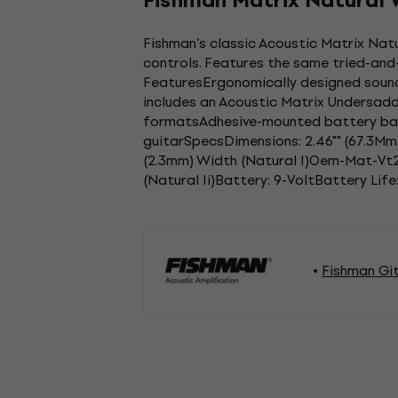
Fishman Matrix Natural V
Fishman’s classic Acoustic Matrix Na
controls. Features the same tried-and-
FeaturesErgonomically designed soun
includes an Acoustic Matrix Undersadd
formatsAdhesive-mounted battery bag 
guitarSpecsDimensions: 2.46"" (67.3M
(2.3mm) Width (Natural I)Oem-Mat-Vt2
(Natural Ii)Battery: 9-VoltBattery Lif
Fishman Gi