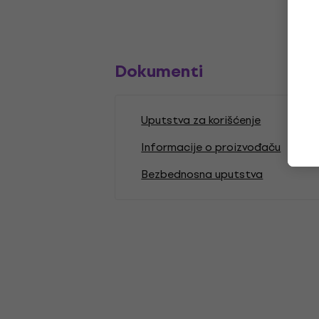
Dokumenti
Uputstva za korišćenje
Informacije o proizvođaču
Bezbednosna uputstva