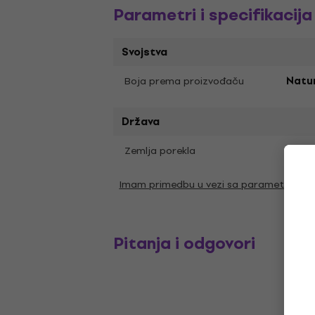
Parametri i specifikacija
Svojstva
Boja prema proizvođaču
Natu
Država
Zemlja porekla
Kina
Imam primedbu u vezi sa parametrima
Pitanja i odgovori