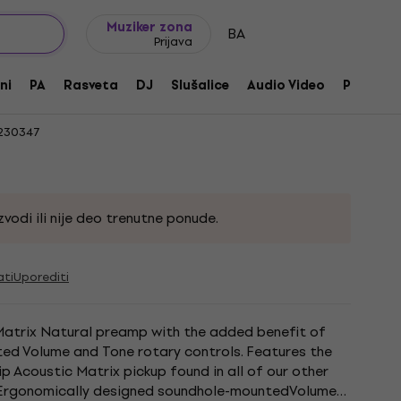
Ideje za poklone
FAQ
Muziker Blog
Muziker zona
BA
Prijava
al VT2 Natural Pick up za akustičnu
ni
PA
Rasveta
DJ
Slušalice
Audio Video
Pribor
230347
vodi ili nije deo trenutne ponude.
ati
Uporediti
 Matrix Natural preamp with the added benefit of
d Volume and Tone rotary controls. Features the
p Acoustic Matrix pickup found in all of our other
Ergonomically designed soundhole-mountedVolume