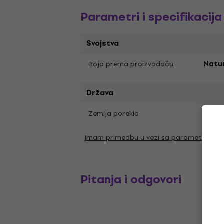
Parametri i specifikacija
Svojstva
Boja prema proizvođaču
Natu
Država
Zemlja porekla
Kina
Imam primedbu u vezi sa parametrima
Pitanja i odgovori