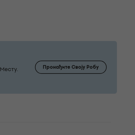
Пронађите Своју Робу
Месту.