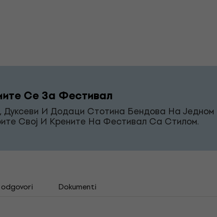
ите Се За Фестивал
, Дуксеви И Додаци Стотина Бендова На Једном 
ите Свој И Крените На Фестивал Са Стилом.
i odgovori
Dokumenti