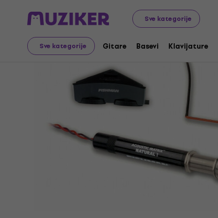
Muzički instrumenti
Gitare
Gitarski magneti
Magnet
Sve kategorije
Gitare
Basevi
Klavijature
Sve kategorije
Prodaja je završena