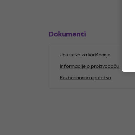
Dokumenti
Uputstva za korišćenje
Informacije o proizvođaču
Bezbednosna uputstva