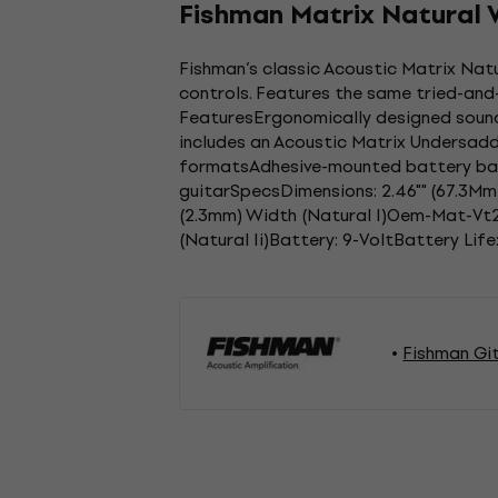
Fishman Matrix Natural 
Fishman’s classic Acoustic Matrix Na
controls. Features the same tried-and-
FeaturesErgonomically designed soun
includes an Acoustic Matrix Undersadd
formatsAdhesive-mounted battery bag 
guitarSpecsDimensions: 2.46"" (67.3M
(2.3mm) Width (Natural I)Oem-Mat-Vt2
(Natural Ii)Battery: 9-VoltBattery Life
Fishman Gi