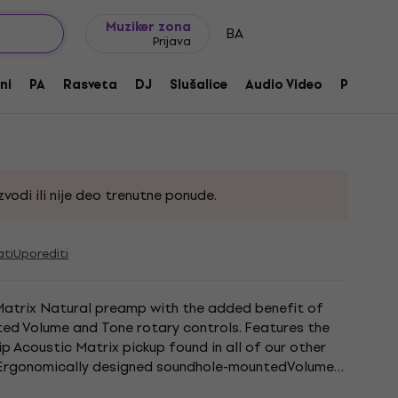
Ideje za poklone
FAQ
Muziker Blog
Muziker zona
BA
Prijava
ral VT2 Wide
ni
PA
Rasveta
DJ
Slušalice
Audio Video
Pribor
230348
vodi ili nije deo trenutne ponude.
ati
Uporediti
 Matrix Natural preamp with the added benefit of
d Volume and Tone rotary controls. Features the
p Acoustic Matrix pickup found in all of our other
Ergonomically designed soundhole-mountedVolume
ngertips...