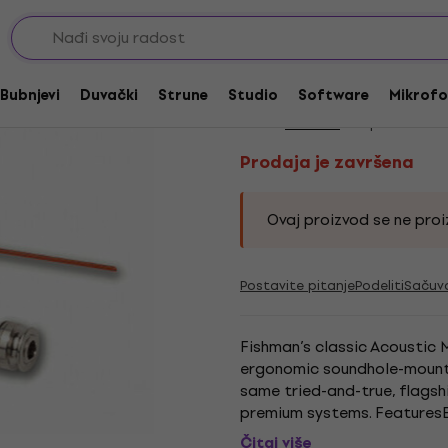
i za akustične gitare
Prodaja je završena
Fishman Matrix Natu
Bubnjevi
Duvački
Strune
Studio
Software
Mikrofo
Brend:
Fishman
Kod proizvoda:
Prodaja je završena
Ovaj proizvod se ne proiz
Postavite pitanje
Podeliti
Sačuv
Fishman’s classic Acoustic
ergonomic soundhole-mounte
same tried-and-true, flagshi
premium systems. Features
and Tone controls at your fi
Čitaj više