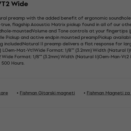
VT2 Wide
tural preamp with the added benefit of ergonomic soundhol
true, flagship Acoustic Matrix pickup found in all of our ot
dhole-mountedVolume and Tone controls at your fingertips 
le Pickup and active endpin mounted preampPickup available 
includedNatural II preamp delivers a flat response for lar
m) LOem-Mat-Vt1Wide Format: 1/8"" (3.2mm) Width (Natural 
 Wide Format: 1/8"" (3.2mm) Width (Natural Ii)Oem-Man-Vt2 
: 500 Hours.
tare
Fishman Gitarski magneti
Fishman Magneti za 