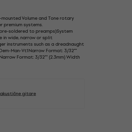
e-mounted Volume and Tone rotary
her premium systems.
(pre-soldered to preamps)System
in wide, narrow or split
ger instruments such as a dreadnaught
I)Oem-Man-Vt1Narrow Format: 3/32""
Narrow Format: 3/32"" (2.3mm) Width
akustične gitare