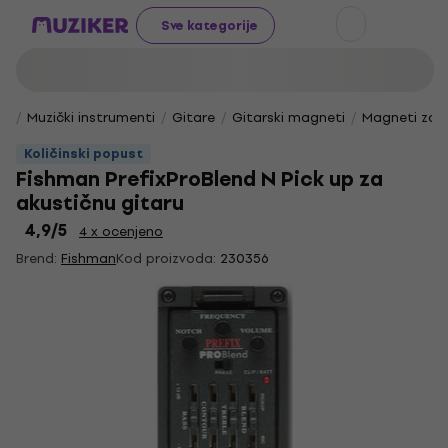
Sve kategorije
Muzički instrumenti
Gitare
Gitarski magneti
Magneti za a
Količinski popust
Fishman PrefixProBlend N Pick up za
akustičnu gitaru
4,9
/5
4 x ocenjeno
Brend:
Fishman
Kod proizvoda:
230356