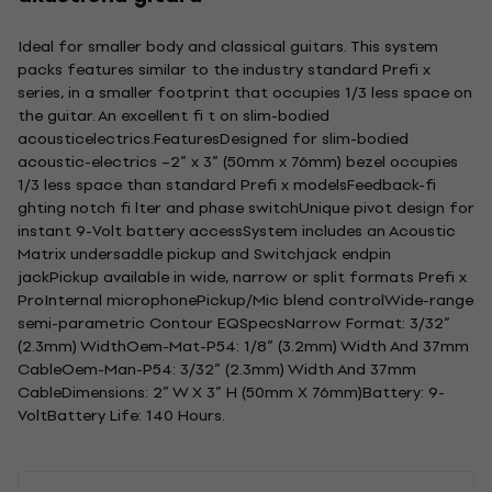
Ideal for smaller body and classical guitars. This system
packs features similar to the industry standard Prefi x
series, in a smaller footprint that occupies 1/3 less space on
the guitar. An excellent fi t on slim-bodied
acousticelectrics.FeaturesDesigned for slim-bodied
acoustic-electrics –2” x 3” (50mm x 76mm) bezel occupies
1/3 less space than standard Prefi x modelsFeedback-fi
ghting notch fi lter and phase switchUnique pivot design for
instant 9-Volt battery accessSystem includes an Acoustic
Matrix undersaddle pickup and Switchjack endpin
jackPickup available in wide, narrow or split formats Prefi x
ProInternal microphonePickup/Mic blend controlWide-range
semi-parametric Contour EQSpecsNarrow Format: 3/32”
(2.3mm) WidthOem-Mat-P54: 1/8” (3.2mm) Width And 37mm
CableOem-Man-P54: 3/32” (2.3mm) Width And 37mm
CableDimensions: 2” W X 3” H (50mm X 76mm)Battery: 9-
VoltBattery Life: 140 Hours.