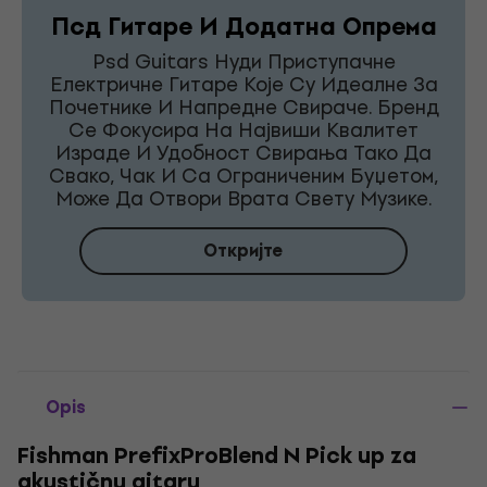
Псд Гитаре И Додатна Опрема
Psd Guitars Нуди Приступачне
Електричне Гитаре Које Су Идеалне За
Почетнике И Напредне Свираче. Бренд
Се Фокусира На Највиши Квалитет
Израде И Удобност Свирања Тако Да
Свако, Чак И Са Ограниченим Буџетом,
Може Да Отвори Врата Свету Музике.
Откријте
Opis
Fishman PrefixProBlend N Pick up za
akustičnu gitaru