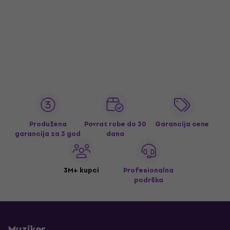
Produžena
Povrat robe do 30
Garancija cene
garancija za 3 god
dana
3M+ kupci
Profesionalna
podrška
Muziker