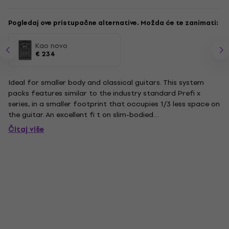
Pogledaj ove pristupačne alternative. Možda će te zanimati:
Kao novo
€ 234
Ideal for smaller body and classical guitars. This system
packs features similar to the industry standard Prefi x
series, in a smaller footprint that occupies 1/3 less space on
the guitar. An excellent fi t on slim-bodied
acousticelectrics.FeaturesDesigned for slim-bodied
Čitaj više
acoustic-electrics –2” x 3” (50mm x 76mm) bezel occupies
1/3 less space...