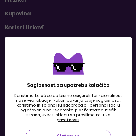
Kupovina
Korisni linkovi
Kontakti
Kontaktiraj nas
Saglasnost za upotrebu kolačića
Koristimo kolačiće da bismo osigurali funkcionalnost
naše veb lokacije. Nakon davanja tvoje saglasnosti,
koristimo ih za analizu saobraćaja i personalizaciju
oglašavanja na reklamnim platformama trećih
strana, uvek u skladu sa pravilima
Politike
privatnosti
.
BA