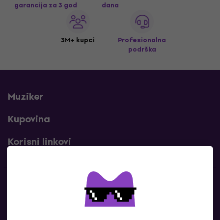
garancija za 3 god
dana
3M+ kupci
Profesionalna
podrška
Muziker
Kupovina
Korisni linkovi
Kontakti
Kontaktiraj nas