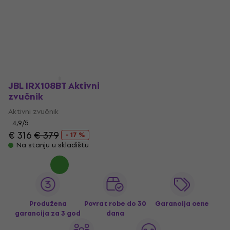
JBL IRX108BT Aktivni
zvučnik
Aktivni zvučnik
4,9
/5
€ 316
€ 379
- 17 %
Na stanju u skladištu
Produžena
Povrat robe do 30
Garancija cene
garancija za 3 god
dana