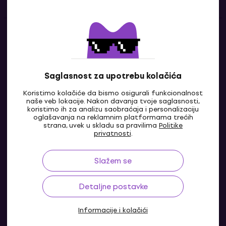
Kontakti
Kontaktiraj nas
Saglasnost za upotrebu kolačića
Koristimo kolačiće da bismo osigurali funkcionalnost
naše veb lokacije. Nakon davanja tvoje saglasnosti,
koristimo ih za analizu saobraćaja i personalizaciju
oglašavanja na reklamnim platformama trećih
strana, uvek u skladu sa pravilima
Politike
privatnosti
.
Slažem se
BA
Detaljne postavke
Informacije i kolačići
© 2004-2026 MUZIKER a.s.