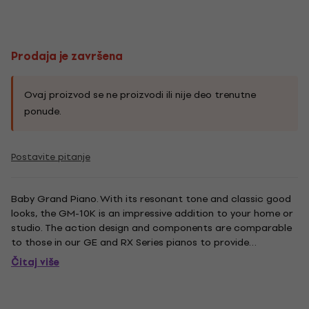
Prodaja je završena
Ovaj proizvod se ne proizvodi ili nije deo trenutne
ponude.
Postavite pitanje
Baby Grand Piano. With its resonant tone and classic good
looks, the GM-10K is an impressive addition to your home or
studio. The action design and components are comparable
to those in our GE and RX Series pianos to provide
outstanding touch and playability. - 88 Keys - Mechanics:
Čitaj više
Ultra Responsive with parts made from ABS Styran -
Soundboard:...