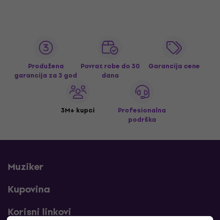
Produžena
Povrat robe do 30
Garancija cene
garancija za 3 god
dana
3M+ kupci
Profesionalna
podrška
Muziker
Kupovina
Korisni linkovi