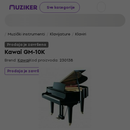
Sve kategorije
Muzički instrumenti
Klavijature
Klaviri
Prodaja je završena
Kawai GM-10K
Brend:
Kawai
Kod proizvoda:
230138
Prodaja je završena