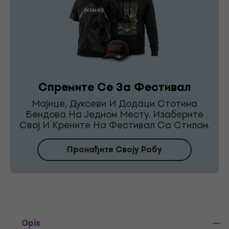
Спремите Се За Фестивал
Мајице, Дуксеви И Додаци Стотина
Бендова На Једном Месту. Изаберите
Свој И Крените На Фестивал Са Стилом.
Пронађите Своју Робу
Opis