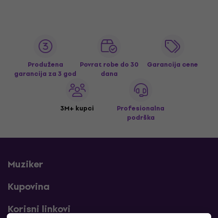
Produžena
Povrat robe do 30
Garancija cene
garancija za 3 god
dana
3M+ kupci
Profesionalna
podrška
Muziker
Kupovina
Korisni linkovi