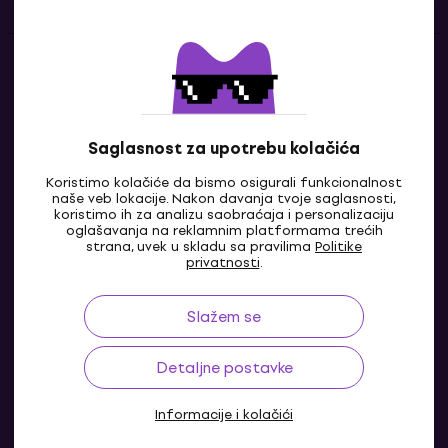
Kontakti
Kontaktiraj nas
Saglasnost za upotrebu kolačića
Koristimo kolačiće da bismo osigurali funkcionalnost
naše veb lokacije. Nakon davanja tvoje saglasnosti,
koristimo ih za analizu saobraćaja i personalizaciju
oglašavanja na reklamnim platformama trećih
strana, uvek u skladu sa pravilima
Politike
privatnosti
.
Slažem se
BA
Detaljne postavke
Informacije i kolačići
© 2004-2026 MUZIKER a.s.