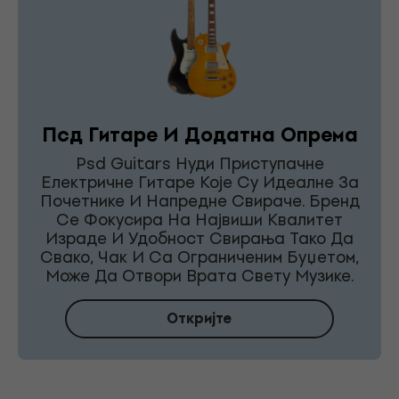
Псд Гитаре И Додатна Опрема
Psd Guitars Нуди Приступачне
Електричне Гитаре Које Су Идеалне За
Почетнике И Напредне Свираче. Бренд
Се Фокусира На Највиши Квалитет
Израде И Удобност Свирања Тако Да
Свако, Чак И Са Ограниченим Буџетом,
Може Да Отвори Врата Свету Музике.
Откријте