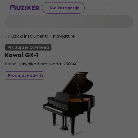
Sve kategorije
Muzički instrumenti
Klavijature
Prodaja je završena
Kawai GX-1
Brend:
Kawai
Kod proizvoda:
230140
Prodaja je završena