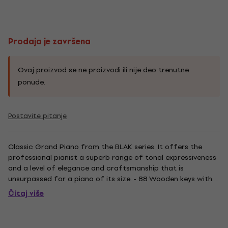
Prodaja je završena
Ovaj proizvod se ne proizvodi ili nije deo trenutne
ponude.
Postavite pitanje
Classic Grand Piano from the BLAK series. It offers the
professional pianist a superb range of tonal expressiveness
and a level of elegance and craftsmanship that is
unsurpassed for a piano of its size. - 88 Wooden keys with
NEOTEX surface material - Mechanics: Millennium III with
Čitaj više
parts made from Carbon Fiber - Three pedals -
Soundboard: Spruce...