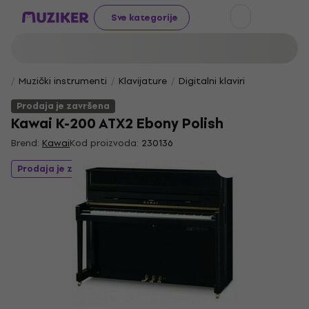
Sve kategorije
Muzički instrumenti
Klavijature
Digitalni klaviri
Prodaja je završena
Kawai K-200 ATX2 Ebony Polish
Brend:
Kawai
Kod proizvoda:
230136
Prodaja je završena