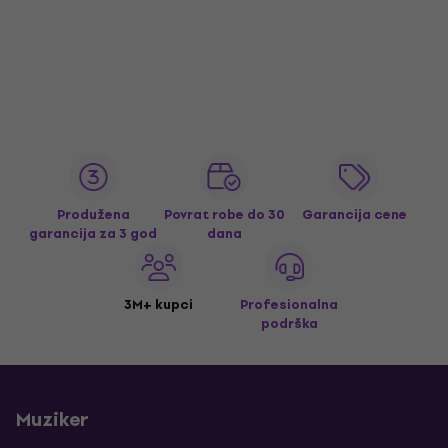
Produžena
Povrat robe do 30
Garancija cene
garancija za 3 god
dana
3M+ kupci
Profesionalna
podrška
Muziker