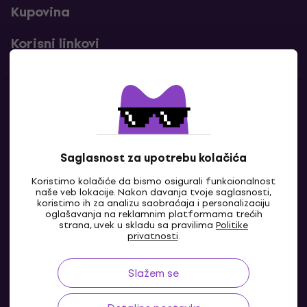
Kupovina
Korisni linkovi
Kontakti
Kontaktiraj nas
Saglasnost za upotrebu kolačića
Koristimo kolačiće da bismo osigurali funkcionalnost
naše veb lokacije. Nakon davanja tvoje saglasnosti,
koristimo ih za analizu saobraćaja i personalizaciju
oglašavanja na reklamnim platformama trećih
strana, uvek u skladu sa pravilima
Politike
privatnosti
.
Slažem se
BA