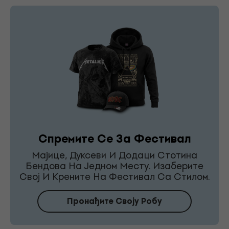
Спремите Се За Фестивал
Мајице, Дуксеви И Додаци Стотина
Бендова На Једном Месту. Изаберите
Свој И Крените На Фестивал Са Стилом.
Пронађите Своју Робу