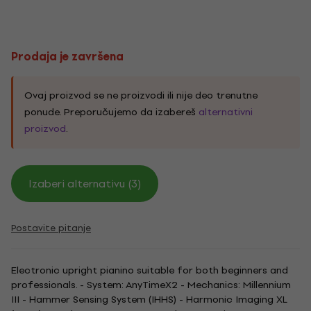
Prodaja je završena
Ovaj proizvod se ne proizvodi ili nije deo trenutne
ponude. Preporučujemo da izabereš
alternativni
proizvod
.
Izaberi alternativu (3)
Postavite pitanje
Electronic upright pianino suitable for both beginners and
professionals. - System: AnyTimeX2 - Mechanics: Millennium
III - Hammer Sensing System (IHHS) - Harmonic Imaging XL