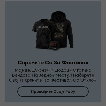
Спремите Се За Фестивал
Мајице, Дуксеви И Додаци Стотина
Бендова На Једном Месту. Изаберите
Свој И Крените На Фестивал Са Стилом.
Пронађите Своју Робу