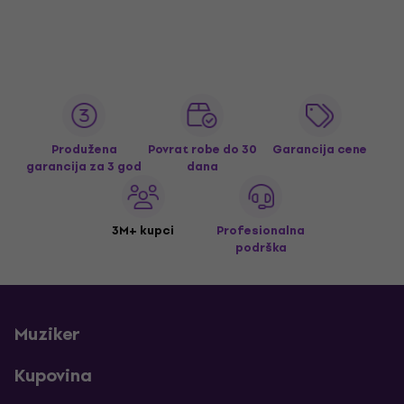
Produžena
Povrat robe do 30
Garancija cene
garancija za 3 god
dana
3M+ kupci
Profesionalna
podrška
Muziker
Kupovina