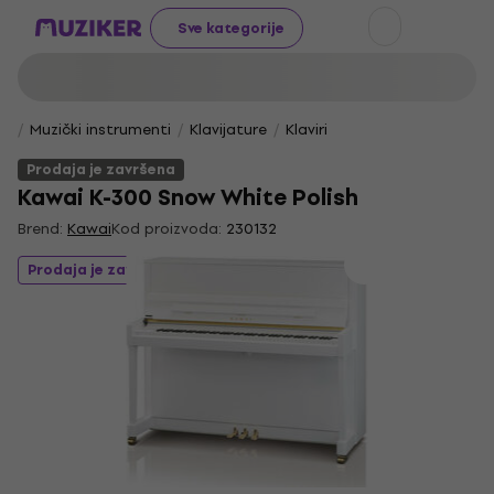
Sve kategorije
Muzički instrumenti
Klavijature
Klaviri
Prodaja je završena
Kawai K-300 Snow White Polish
Brend:
Kawai
Kod proizvoda:
230132
Prodaja je završena