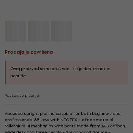
Prodaja je završena
Ovaj proizvod se ne proizvodi ili nije deo trenutne
ponude.
Postavite pitanje
Acoustic upright pianino suitable for both beginners and
professionals. 88 keys with NEOTEX surface material.
Millennium III mechanics with parts made from ABS carbon.
Wide desk and three pedals. - Soundboard: Spruce -