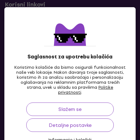
Korisni linkovi
Kontakti
Kontaktiraj nas
Saglasnost za upotrebu kolačića
Koristimo kolačiće da bismo osigurali funkcionalnost
naše veb lokacije. Nakon davanja tvoje saglasnosti,
koristimo ih za analizu saobraćaja i personalizaciju
oglašavanja na reklamnim platformama trećih
strana, uvek u skladu sa pravilima
Politike
privatnosti
.
Slažem se
BA
Detaljne postavke
Informacije i kolačići