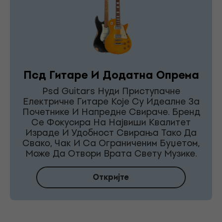
Псд Гитаре И Додатна Опрема
Psd Guitars Нуди Приступачне
Електричне Гитаре Које Су Идеалне За
Почетнике И Напредне Свираче. Бренд
Се Фокусира На Највиши Квалитет
Израде И Удобност Свирања Тако Да
Свако, Чак И Са Ограниченим Буџетом,
Може Да Отвори Врата Свету Музике.
Откријте