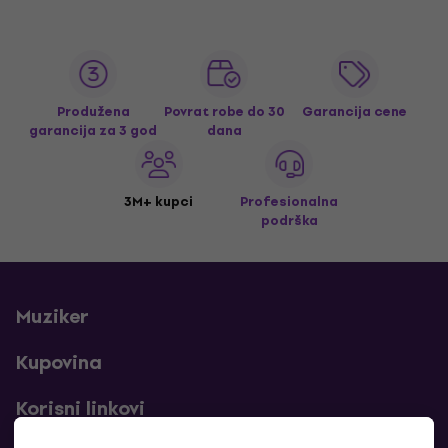
Produžena
Povrat robe do 30
Garancija cene
garancija za 3 god
dana
3M+ kupci
Profesionalna
podrška
Muziker
Kupovina
Korisni linkovi