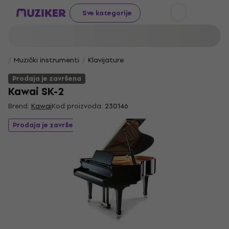
Sve kategorije
Muzički instrumenti
Klavijature
Prodaja je završena
Kawai SK-2
Brend:
Kawai
Kod proizvoda:
230146
Prodaja je završena