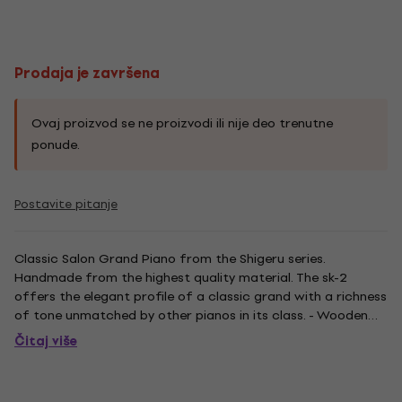
Prodaja je završena
Ovaj proizvod se ne proizvodi ili nije deo trenutne
ponude.
Postavite pitanje
Classic Salon Grand Piano from the Shigeru series.
Handmade from the highest quality material. The sk-2
offers the elegant profile of a classic grand with a richness
of tone unmatched by other pianos in its class. - Wooden
keys - Mechanics: Millennium III with parts made from
Čitaj više
Carbon Fiber - Three pedals - Music rack - Soundboard:
Spruce -...