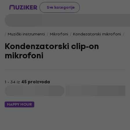
Sve kategorije
Muzički instrumenti
Mikrofoni
Kondezatorski mikrofoni
Ko
Kondenzatorski clip-on
mikrofoni
1 - 34 iz
45 proizvoda
Filtrirati
HAPPY HOUR