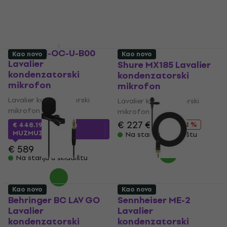
€ 30.10
€ 31.90
€ 77.90
Na stanju u skladištu
Na stanju u skladištu
DPA 6061-OC-U-B00
Kao novo
Kao novo
Lavalier
Shure MX185 Lavalier
kondenzatorski
kondenzatorski
mikrofon
mikrofon
Lavalier kondenzatorski
Lavalier kondenzatorski
mikrofon
mikrofon
€ 227
€ 259
- 12 %
€ 448.19
sa kodom
MUZMUZ-20
Na stanju u skladištu
€ 589
Na stanju u skladištu
Kao novo
Kao novo
Behringer BC LAV GO
Sennheiser ME-2
Lavalier
Lavalier
kondenzatorski
kondenzatorski