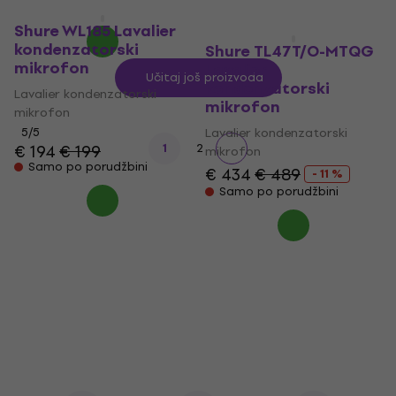
Samo po porudžbini
Shure WL185 Lavalier
kondenzatorski
Shure TL47T/O-MTQG
mikrofon
Lavalier
Učitaj još proizvoda
kondenzatorski
Lavalier kondenzatorski
mikrofon
mikrofon
5
/5
Lavalier kondenzatorski
€ 194
€ 199
1
2
mikrofon
Samo po porudžbini
€ 434
€ 489
- 11 %
Samo po porudžbini