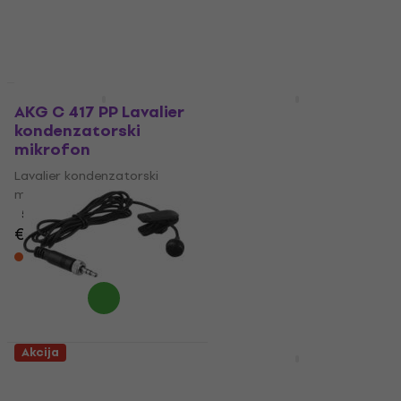
Akcija
Akcija
AKG C 417 PP Lavalier
Sennheiser HSP
kondenzatorski
Essential Omni
mikrofon
Lavalier
kondenzatorski
Lavalier kondenzatorski
mikrofon
mikrofon
Lavalier kondenzatorski
5
/5
€ 149
mikrofon
Na zalihama kod
5
/5
dobavljača
€ 258
€ 279
- 8 %
Samo po porudžbini
Akcija
Sennheiser ME4
Sennheiser MKE
Lavalier
Essential Omni Beige