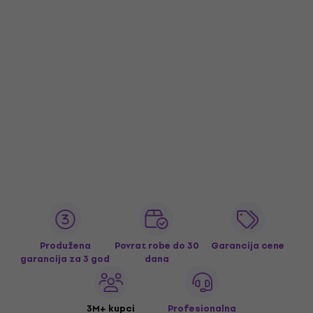
Produžena
Povrat robe do 30
Garancija cene
garancija za 3 god
dana
3M+ kupci
Profesionalna