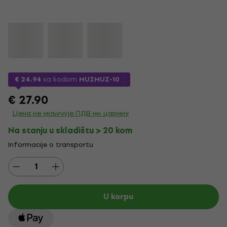
€ 24.94
sa kodom
MUZMUZ-10
€ 27.90
Цена не укључује ПДВ ни царину
Na stanju u skladištu > 20 kom
Informacije o transportu
U korpu