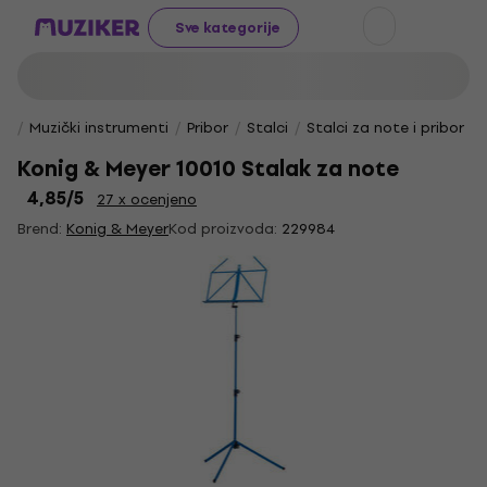
Sve kategorije
Muzički instrumenti
Pribor
Stalci
Stalci za note i pribor
Konig & Meyer 10010 Stalak za note
4,85
/5
27 x ocenjeno
Brend:
Konig & Meyer
Kod proizvoda:
229984