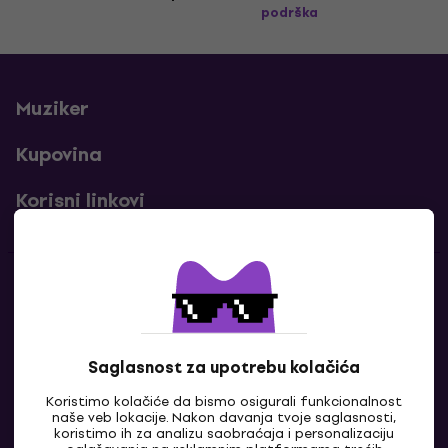
podrška
Muziker
Kupovina
Korisni linkovi
Kontakti
Kontaktiraj nas
Saglasnost za upotrebu kolačića
Koristimo kolačiće da bismo osigurali funkcionalnost
naše veb lokacije. Nakon davanja tvoje saglasnosti,
koristimo ih za analizu saobraćaja i personalizaciju