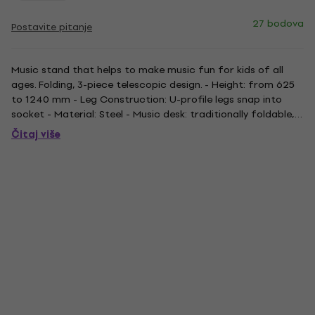
27 bodova
Postavite pitanje
Music stand that helps to make music fun for kids of all
ages. Folding, 3-piece telescopic design. - Height: from 625
to 1240 mm - Leg Construction: U-profile legs snap into
socket - Material: Steel - Music desk: traditionally foldable,
435 x 215 mm - Rod combination: 3-piece folding design -
Čitaj više
Size when folded: 490 mm - Weight: 1,31 kg - Colour:...