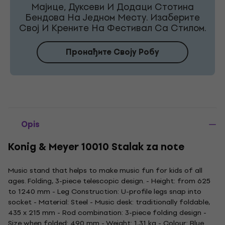
Мајице, Дуксеви И Додаци Стотина
Бендова На Једном Месту. Изаберите
Свој И Крените На Фестивал Са Стилом.
Пронађите Своју Робу
Opis
Konig & Meyer 10010 Stalak za note
Music stand that helps to make music fun for kids of all
ages. Folding, 3-piece telescopic design. - Height: from 625
to 1240 mm - Leg Construction: U-profile legs snap into
socket - Material: Steel - Music desk: traditionally foldable,
435 x 215 mm - Rod combination: 3-piece folding design -
Size when folded: 490 mm - Weight: 1,31 kg - Colour: Blue.