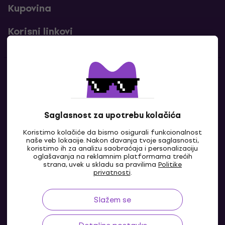
Kupovina
Korisni linkovi
Kontakti
Kontaktiraj nas
Saglasnost za upotrebu kolačića
Koristimo kolačiće da bismo osigurali funkcionalnost
naše veb lokacije. Nakon davanja tvoje saglasnosti,
koristimo ih za analizu saobraćaja i personalizaciju
oglašavanja na reklamnim platformama trećih
strana, uvek u skladu sa pravilima
Politike
privatnosti
.
Slažem se
BA