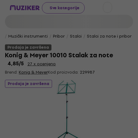
Sve kategorije
Muzički instrumenti
Pribor
Stalci
Stalci za note i pribor
Prodaja je završena
Konig & Meyer 10010 Stalak za note
4,85
/5
27 x ocenjeno
Brend:
Konig & Meyer
Kod proizvoda:
229987
Prodaja je završena