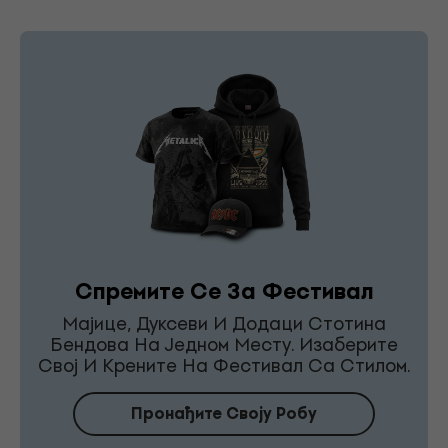
Спремите Се За Фестивал
Мајице, Дуксеви И Додаци Стотина
Бендова На Једном Месту. Изаберите
Свој И Крените На Фестивал Са Стилом.
Пронађите Своју Робу