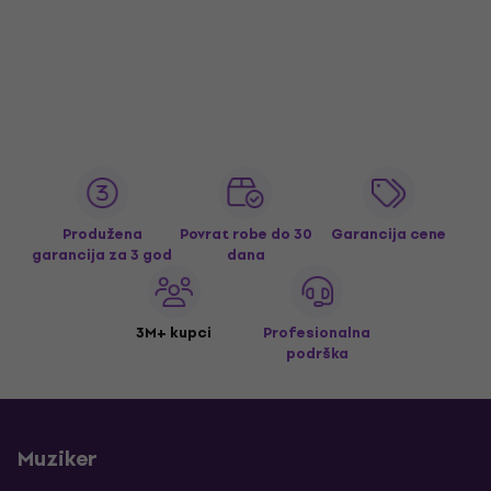
Produžena
Povrat robe do 30
Garancija cene
garancija za 3 god
dana
3M+ kupci
Profesionalna
podrška
Muziker