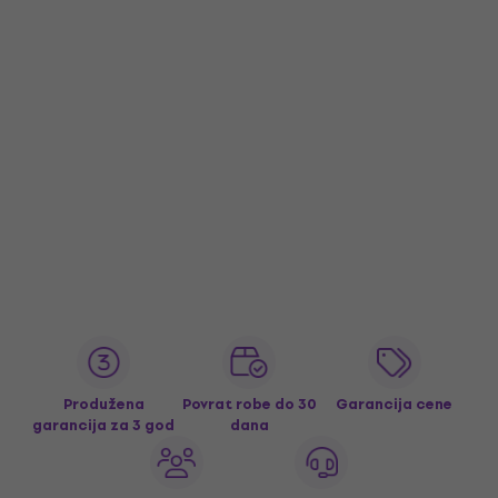
Produžena
Povrat robe do 30
Garancija cene
garancija za 3 god
dana