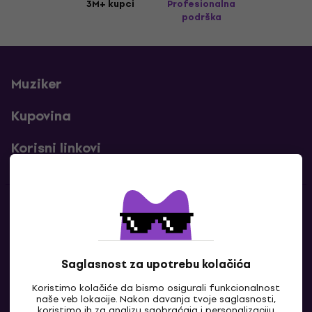
3M+ kupci
Profesionalna
podrška
Muziker
Kupovina
Korisni linkovi
Kontakti
Kontaktiraj nas
Saglasnost za upotrebu kolačića
Koristimo kolačiće da bismo osigurali funkcionalnost
naše veb lokacije. Nakon davanja tvoje saglasnosti,
koristimo ih za analizu saobraćaja i personalizaciju