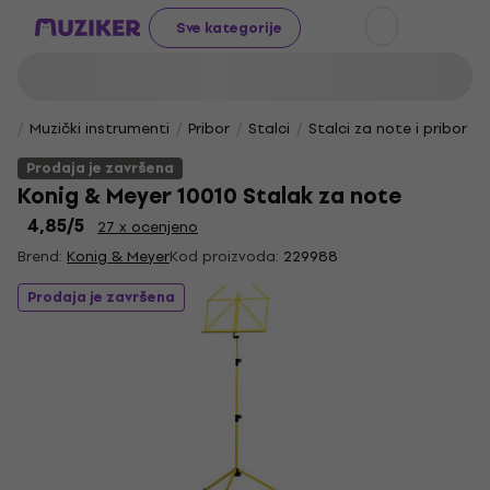
Sve kategorije
Muzički instrumenti
Pribor
Stalci
Stalci za note i pribor
Prodaja je završena
Konig & Meyer 10010 Stalak za note
4,85
/5
27 x ocenjeno
Brend:
Konig & Meyer
Kod proizvoda:
229988
Prodaja je završena