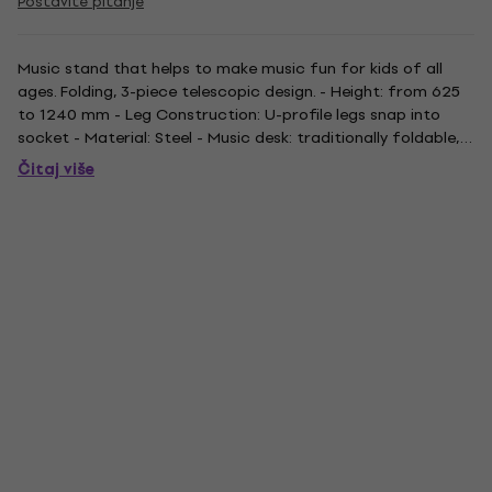
Postavite pitanje
Music stand that helps to make music fun for kids of all
ages. Folding, 3-piece telescopic design. - Height: from 625
to 1240 mm - Leg Construction: U-profile legs snap into
socket - Material: Steel - Music desk: traditionally foldable,
435 x 215 mm - Rod combination: 3-piece folding design -
Čitaj više
Size when folded: 490 mm - Weight: 1,31 kg - Colour:...