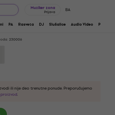
Ideje za poklone
FAQ
Muziker Blog
Muziker zona
BA
Prijava
7 Lampa
ni
PA
Rasveta
DJ
Slušalice
Audio Video
Pribor
voda:
230006
zvodi ili nije deo trenutne ponude. Preporučujemo
i proizvod
.
)