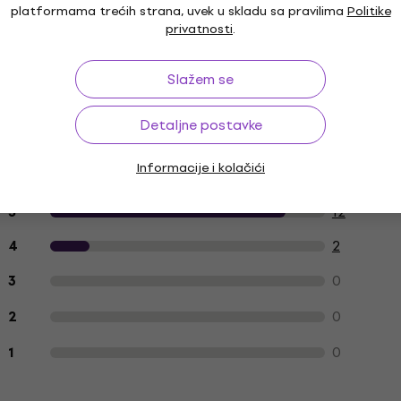
platformama trećih strana, uvek u skladu sa pravilima
Politike
privatnosti
.
Slažem se
Detaljne postavke
Informacije i kolačići
Recenzije kupaca o proizvodu
12
5
2
4
0
3
0
2
0
1