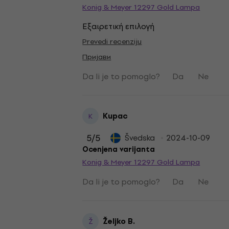
Konig & Meyer 12297 Gold Lampa
Εξαιρετική επιλογή
Prevedi recenziju
Пријави
Da li je to pomoglo?
Da
Ne
Kupac
K
5
/5
Švedska
2024-10-09
Ocenjena varijanta
Konig & Meyer 12297 Gold Lampa
Da li je to pomoglo?
Da
Ne
Željko B.
Ž