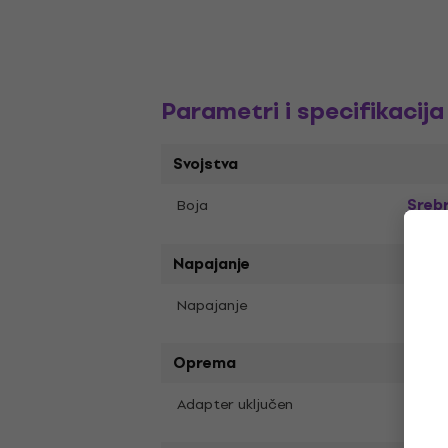
Parametri i specifikacija
Svojstva
Sreb
Boja
Napajanje
Napajanje
240V
Oprema
Adapter uključen
Da