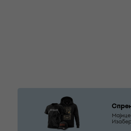
Спрем
Мајице
Изабер