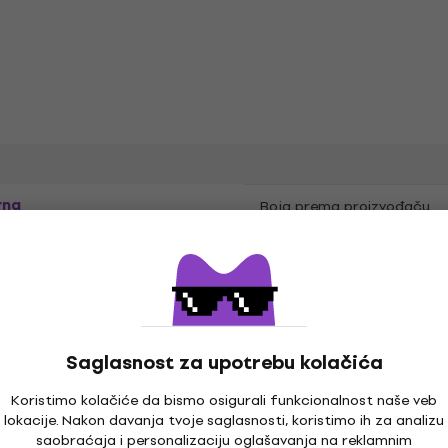
rna
Boja prema proizvođaču
Saglasnost za upotrebu kolačića
Koristimo kolačiće da bismo osigurali funkcionalnost naše veb
lokacije. Nakon davanja tvoje saglasnosti, koristimo ih za analizu
saobraćaja i personalizaciju oglašavanja na reklamnim