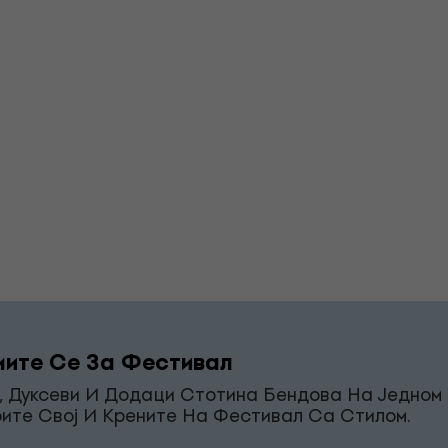
ите Се За Фестивал
, Дуксеви И Додаци Стотина Бендова На Једном 
ите Свој И Крените На Фестивал Са Стилом.