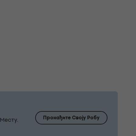
Пронађите Своју Робу
Месту.