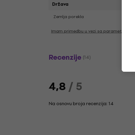
Država
Zemlja porekla
Kina
Imam primedbu u vezi sa parametrima
Recenzije
(14)
4,8
/ 5
Na osnovu broja recenzija: 14