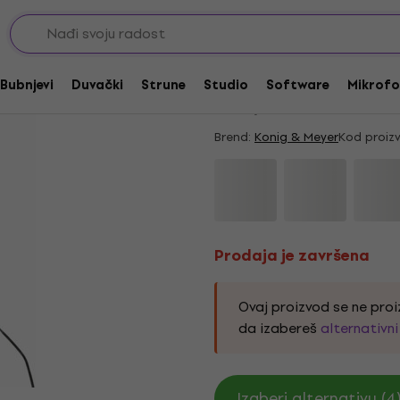
Prodaja je završena
Konig & Meyer 1229
Bubnjevi
Duvački
Strune
Studio
Software
Mikrofo
4,75
/5
14 x ocenjeno
Brend:
Konig & Meyer
Kod proiz
Prodaja je završena
Ovaj proizvod se ne proi
da izabereš
alternativn
Izaberi alternativu (4