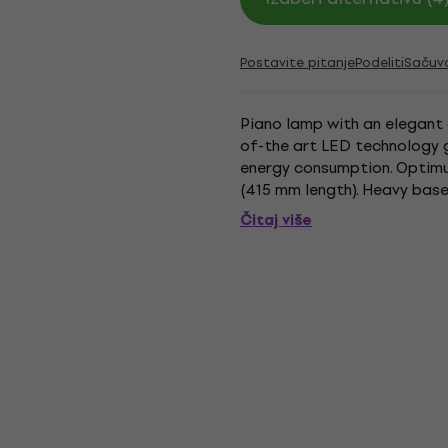
Postavite pitanje
Podeliti
Sačuv
Piano lamp with an elegant 
of-the art LED technology gu
energy consumption. Optimum
(415 mm length). Heavy base
- Electrical Connection Data:
Čitaj više