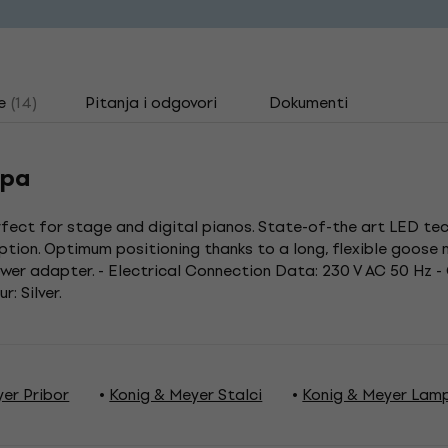
e
(14)
Pitanja i odgovori
Dokumenti
mpa
rfect for stage and digital pianos. State-of-the art LED tec
ption. Optimum positioning thanks to a long, flexible goose
ower adapter. - Electrical Connection Data: 230 V AC 50 Hz -
: Silver.
er Pribor
Konig & Meyer Stalci
Konig & Meyer Lam