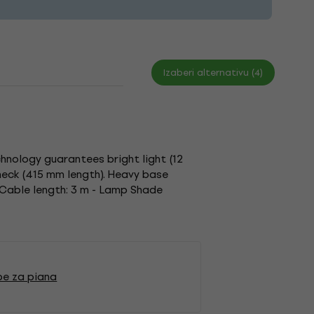
Izaberi alternativu (4)
hnology guarantees bright light (12
 neck (415 mm length). Heavy base
 Cable length: 3 m - Lamp Shade
pe za piana