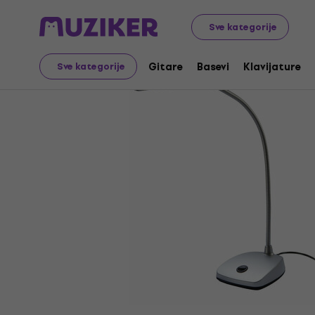
Muzički instrumenti
Pribor
Stalci
Lampe za piana
Sve kategorije
Gitare
Basevi
Klavijature
Sve kategorije
Prodaja je završena