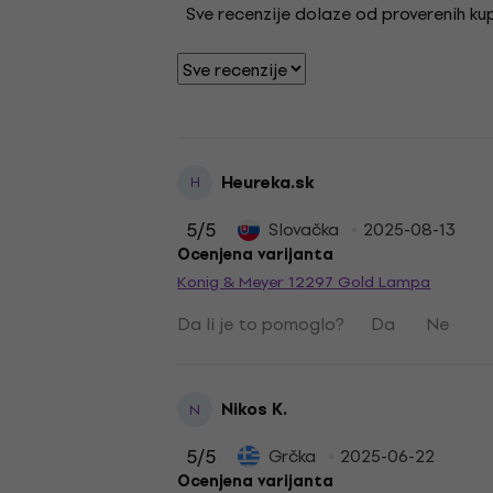
Sve recenzije dolaze od proverenih kupa
Heureka.sk
H
5
/5
Slovačka
2025-08-13
Ocenjena varijanta
Konig & Meyer 12297 Gold Lampa
Da li je to pomoglo?
Da
Ne
Nikos K.
N
5
/5
Grčka
2025-06-22
Ocenjena varijanta