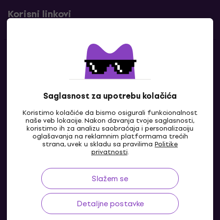
Korisni linkovi
Kontakti
Kontaktiraj nas
Saglasnost za upotrebu kolačića
Koristimo kolačiće da bismo osigurali funkcionalnost
naše veb lokacije. Nakon davanja tvoje saglasnosti,
koristimo ih za analizu saobraćaja i personalizaciju
oglašavanja na reklamnim platformama trećih
strana, uvek u skladu sa pravilima
Politike
privatnosti
.
Slažem se
BA
Detaljne postavke