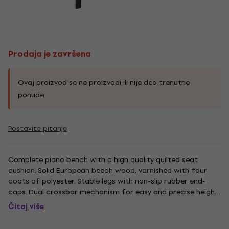
Prodaja je završena
Ovaj proizvod se ne proizvodi ili nije deo trenutne
ponude.
Postavite pitanje
Complete piano bench with a high quality quilted seat
cushion. Solid European beech wood, varnished with four
coats of polyester. Stable legs with non-slip rubber end-
caps. Dual crossbar mechanism for easy and precise height
adjustment. Heavy duty seat cushion made out of MDF
Čitaj više
material with quilted black imitation leather cover. The
piano bench...