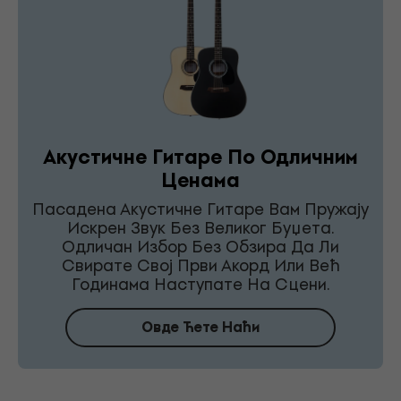
Акустичне Гитаре По Одличним
Ценама
Пасадена Акустичне Гитаре Вам Пружају
Искрен Звук Без Великог Буџета.
Одличан Избор Без Обзира Да Ли
Свирате Свој Први Акорд Или Већ
Годинама Наступате На Сцени.
Овде Ћете Наћи