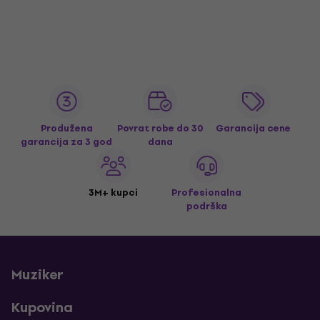
Produžena
Povrat robe do 30
Garancija cene
garancija za 3 god
dana
3M+ kupci
Profesionalna
podrška
Muziker
Kupovina