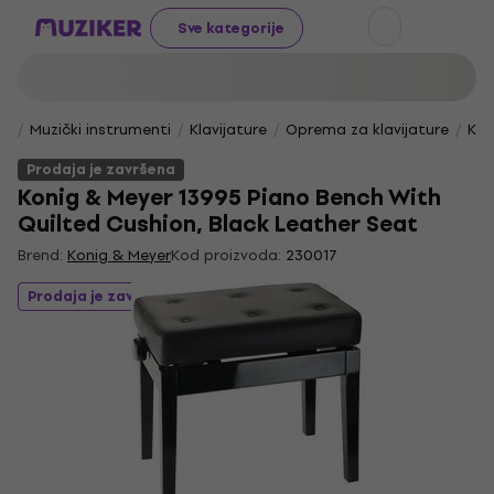
Sve kategorije
Muzički instrumenti
Klavijature
Oprema za klavijature
Klav
Prodaja je završena
Konig & Meyer 13995 Piano Bench With
Quilted Cushion, Black Leather Seat
Brend:
Konig & Meyer
Kod proizvoda:
230017
Prodaja je završena