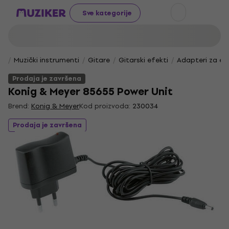
Sve kategorije
Muzički instrumenti
Gitare
Gitarski efekti
Adapteri za ef
Prodaja je završena
Konig & Meyer 85655 Power Unit
Brend:
Konig & Meyer
Kod proizvoda:
230034
Prodaja je završena