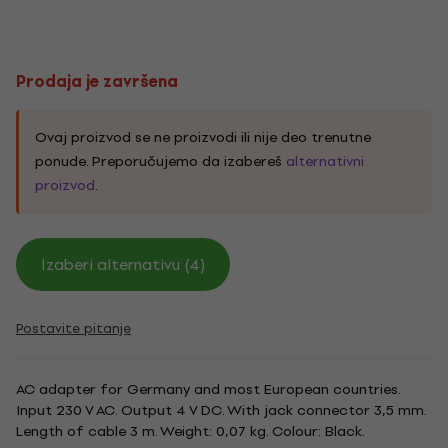
Prodaja je završena
Ovaj proizvod se ne proizvodi ili nije deo trenutne
ponude. Preporučujemo da izabereš
alternativni
proizvod
.
Izaberi alternativu (4)
Postavite pitanje
AC adapter for Germany and most European countries.
Input 230 V AC. Output 4 V DC. With jack connector 3,5 mm.
Length of cable 3 m. Weight: 0,07 kg. Colour: Black.