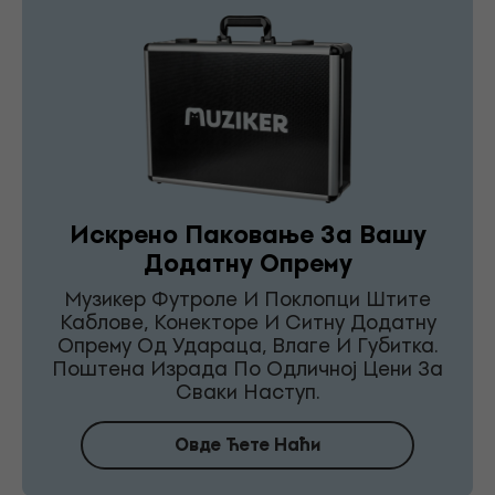
Искрено Паковање За Вашу
Додатну Опрему
Музикер Футроле И Поклопци Штите
Каблове, Конекторе И Ситну Додатну
Опрему Од Удараца, Влаге И Губитка.
Поштена Израда По Одличној Цени За
Сваки Наступ.
Овде Ћете Наћи