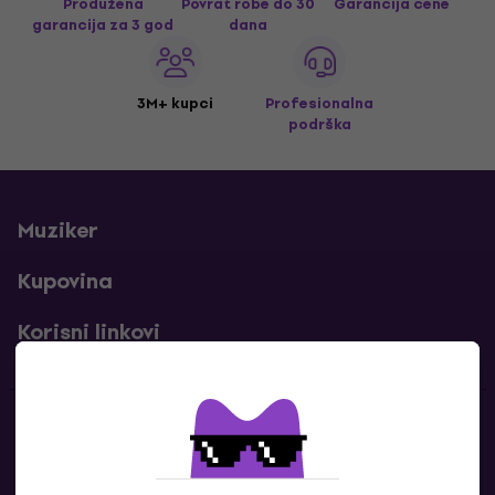
Produžena
Povrat robe do 30
Garancija cene
garancija za 3 god
dana
3M+ kupci
Profesionalna
podrška
Muziker
Kupovina
Korisni linkovi
Kontakti
Kontaktiraj nas