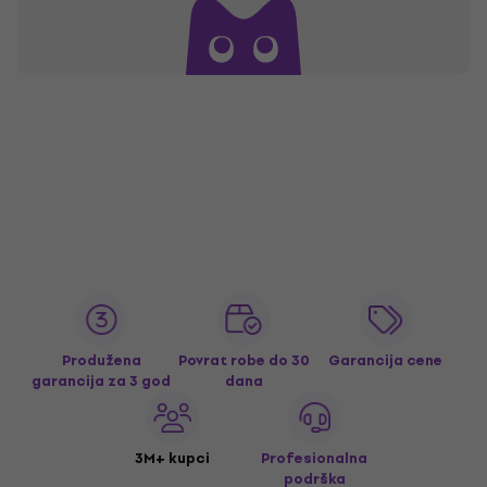
Produžena
Povrat robe do 30
Garancija cene
garancija za 3 god
dana
3M+ kupci
Profesionalna
podrška