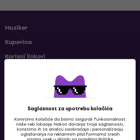
Muziker
Kupovina
Korisni linkovi
Kontakti
Kontaktiraj nas
Saglasnost za upotrebu kolačića
Koristimo kolačiće da bismo osigurali funkcionalnost
naše veb lokacije. Nakon davanja tvoje saglasnosti,
koristimo ih za analizu saobraćaja i personalizaciju
oglašavanja na reklamnim platformama trećih
strana, uvek u skladu sa pravilima
Politike