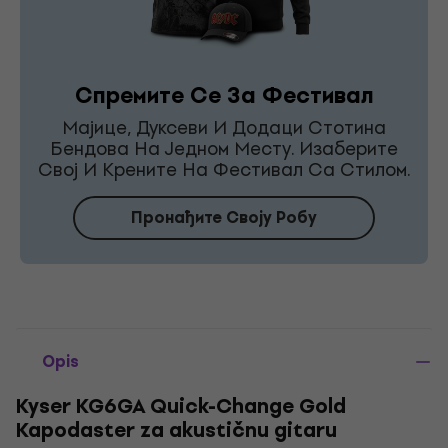
Спремите Се За Фестивал
Мајице, Дуксеви И Додаци Стотина
Бендова На Једном Месту. Изаберите
Свој И Крените На Фестивал Са Стилом.
Пронађите Своју Робу
Opis
Kyser KG6GA Quick-Change Gold
Kapodaster za akustičnu gitaru