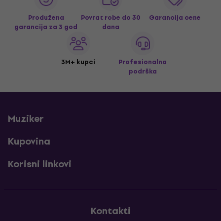
Produžena
Povrat robe do 30
Garancija cene
garancija za 3 god
dana
3M+ kupci
Profesionalna
podrška
Muziker
Kupovina
Korisni linkovi
Kontakti