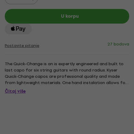
U korpu
27 bodova
Postavite pitanje
The Quick-Change is an is expertly engineered and built to
last capo for six string guitars with round radius. Kyser
Quick-Change capos are professional quality and made
from lightweight materials. One hand instalation allows for
precision and easy adjusting, and it’s non-marring and non-
Čitaj više
reactive to guitar necks. Like the Pro/Am, each...