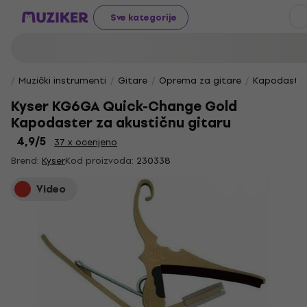
Sve kategorije
Muzički instrumenti
Gitare
Oprema za gitare
Kapodasteri
Kyser KG6GA Quick-Change Gold
Kapodaster za akustičnu gitaru
4,9
/5
37 x ocenjeno
Brend:
Kyser
Kod proizvoda:
230338
Video