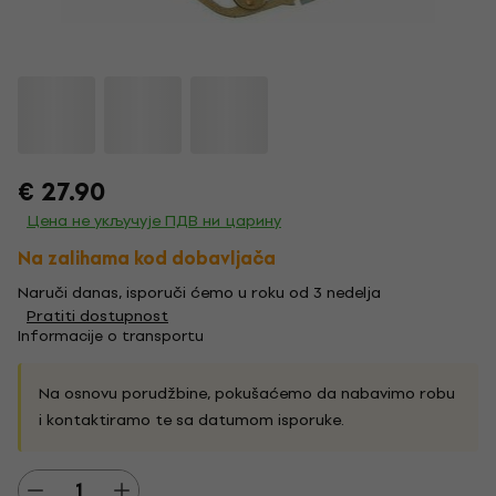
€ 27.90
Цена не укључује ПДВ ни царину
Na zalihama kod dobavljača
Naruči danas, isporuči ćemo u roku od 3 nedelja
Pratiti dostupnost
Informacije o transportu
Na osnovu porudžbine, pokušaćemo da nabavimo robu
i kontaktiramo te sa datumom isporuke.