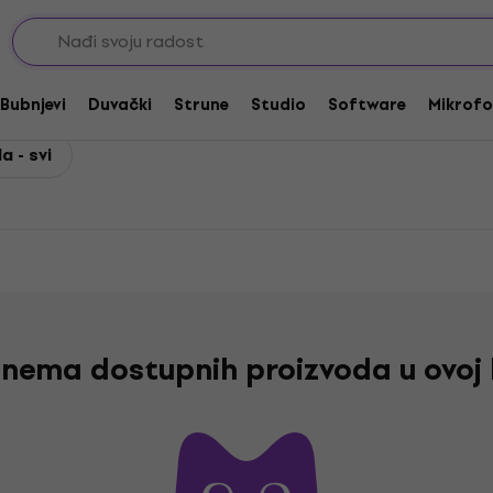
Bubnjevi
Duvački
Strune
Studio
Software
Mikrofo
a - svi
nema dostupnih proizvoda u ovoj 