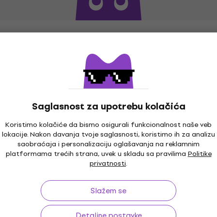
Saglasnost za upotrebu kolačića
Koristimo kolačiće da bismo osigurali funkcionalnost naše veb
lokacije. Nakon davanja tvoje saglasnosti, koristimo ih za analizu
saobraćaja i personalizaciju oglašavanja na reklamnim
platformama trećih strana, uvek u skladu sa pravilima
Politike
o 30 dana
Garancija cene
3
privatnosti
.
Slažem se
ina
Korisni linkovi
Detaljne postavke