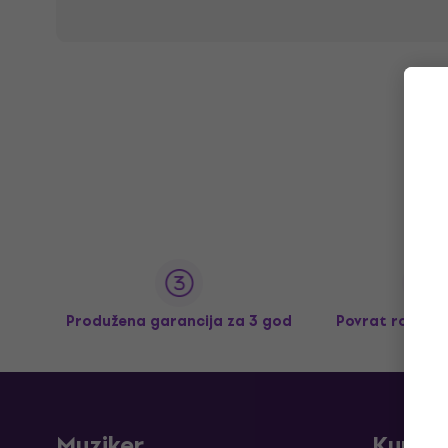
Produžena garancija za 3 god
Povrat robe d
Muziker
Kupov