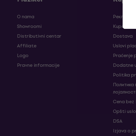
O nama
Рекламаци
Showroomi
Kuponi
Distributivni centar
Dostava
Affiliate
Uslovi pla
Logo
Praćenje
Pravne informacije
Dodatne u
Politika p
Политика
лојалност
Cena bez
Opšti uslo
DSA
Izjava o p