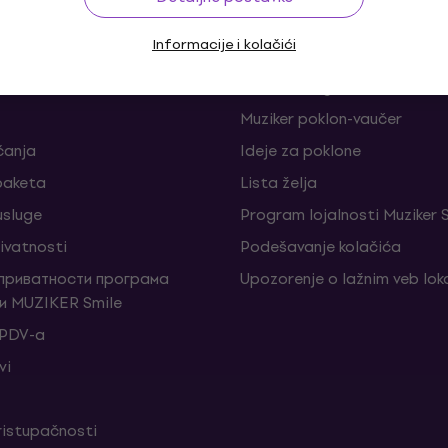
Informacije i kolačići
је и одустанци од уговора
FAQ - Često postavljana pi
Muziker Blog
Muziker poklon-vaučer
ćanja
Ideje za poklone
 paketa
Lista želja
sluge
Program lojalnosti Muziker 
rivatnosti
Podešavanje kolačića
 приватности програма
Upozorenje o lažnim veb lo
и MUZIKER Smile
 PDV-a
vi
ristupačnosti