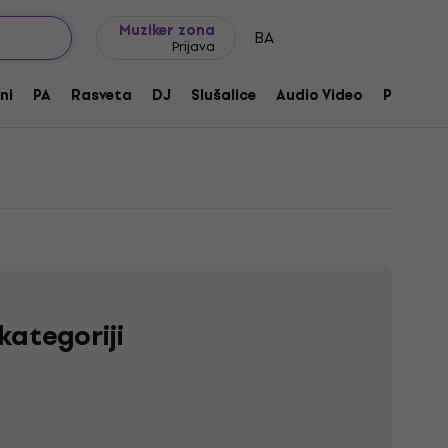
Ideje za poklone
FAQ
Muziker Blog
Muziker zona
BA
Prijava
ni
PA
Rasveta
DJ
Slušalice
Audio Video
Pribor
kategoriji