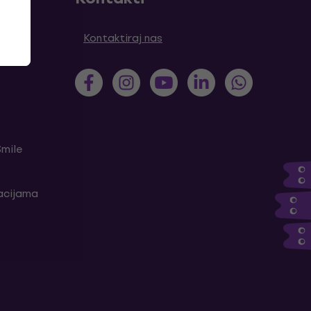
tanja
Kontaktiraj nas
Smile
kacijama