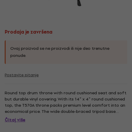
Prodaja je završena
Ovaj proizvod se ne proizvodi ili nije deo trenutne
ponude.
Postavite pitanje
Round top drum throne with round cushioned seat and soft
but durable vinyl covering. With its 14” x 4” round cushioned
top, the T570A throne packs premium level comfort into an
economical price. The wide double-braced tripod base
make it stable while the steel height adjustment tube with
Čitaj više
memory lock make it durable and secure enough for
anyone....