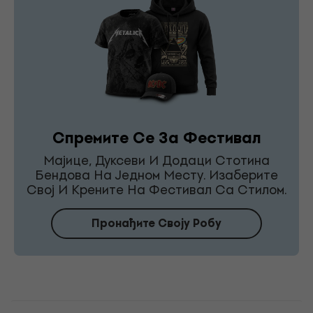
Спремите Се За Фестивал
Мајице, Дуксеви И Додаци Стотина
Бендова На Једном Месту. Изаберите
Свој И Крените На Фестивал Са Стилом.
Пронађите Своју Робу