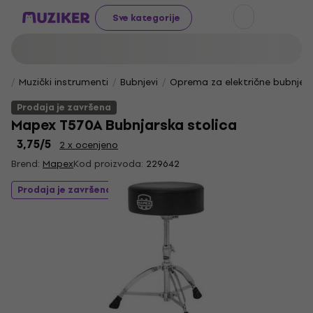
Sve kategorije
Muzički instrumenti
Bubnjevi
Oprema za električne bubnjev
Prodaja je završena
Mapex T570A Bubnjarska stolica
3,75
/5
2 x ocenjeno
Brend:
Mapex
Kod proizvoda:
229642
Prodaja je završena