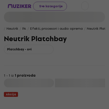
Sve kategorije
Neutrik
PA
Efekti, procesori i audio oprema
Neutrik Platc
Neutrik Platchbay
Platchbay - svi
1 - 1 iz
1 proizvoda
Filtrirati
Akcija