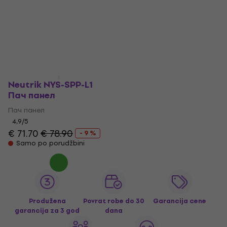
Neutrik NYS-SPP-L1
Пач панел
Пач панел
4,9
/5
€ 71.70
€ 78.90
- 9 %
Samo po porudžbini
Produžena
Povrat robe do 30
Garancija cene
garancija za 3 god
dana