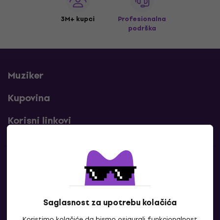
3M+ kupci
Profesionalna
podrška
Muziker
Kupovina
Korisni linkovi
Kontakti
Kontaktiraj nas
Saglasnost za upotrebu kolačića
Koristimo kolačiće da bismo osigurali funkcionalnost