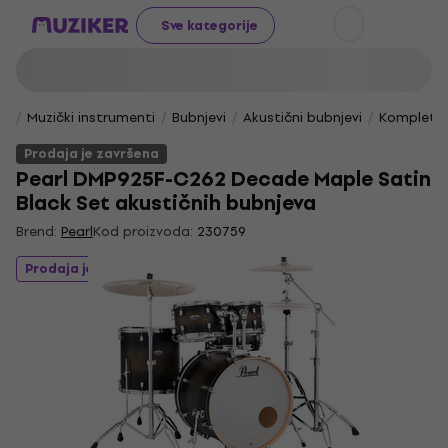
Sve kategorije
Muzički instrumenti
Bubnjevi
Akustični bubnjevi
Kompletni
Prodaja je završena
Pearl DMP925F-C262 Decade Maple Satin
Black Set akustičnih bubnjeva
Brend:
Pearl
Kod proizvoda:
230759
Prodaja je završena