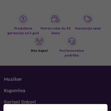
Produžena
Povrat robe do 30
Garancija cene
garancija za 3 god
dana
3M+ kupci
Profesionalna
podrška
Muziker
Kupovina
Korisni linkovi