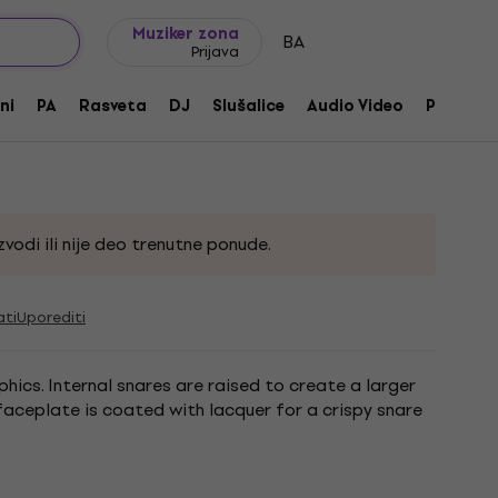
Ideje za poklone
FAQ
Muziker Blog
Muziker zona
BA
Prijava
al Cajon
ni
PA
Rasveta
DJ
Slušalice
Audio Video
Pribor
745
vodi ili nije deo trenutne ponude.
ati
Uporediti
ics. Internal snares are raised to create a larger
 faceplate is coated with lacquer for a crispy snare