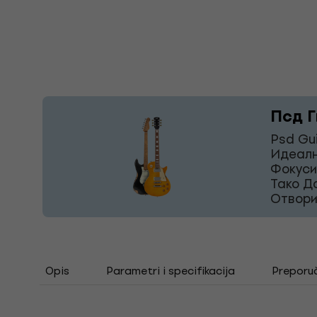
Псд Г
Psd Gu
Идеалн
Фокуси
Тако Д
Отвори
Opis
Parametri i specifikacija
Preporu