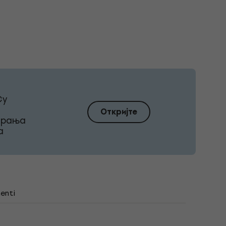
Су
Откријте
ирања
а
enti