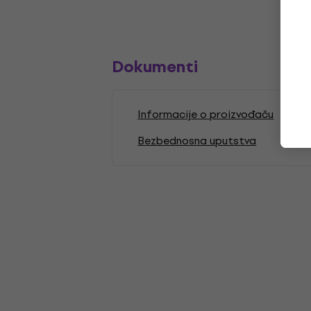
Dokumenti
Informacije o proizvođaču
Bezbednosna uputstva