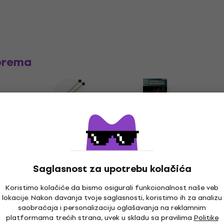
prema
a za
Palice za udaraljke
Note za udaraljke
Torbe 
Saglasnost za upotrebu kolačića
Koristimo kolačiće da bismo osigurali funkcionalnost naše veb
lokacije. Nakon davanja tvoje saglasnosti, koristimo ih za analizu
saobraćaja i personalizaciju oglašavanja na reklamnim
platformama trećih strana, uvek u skladu sa pravilima
Politike