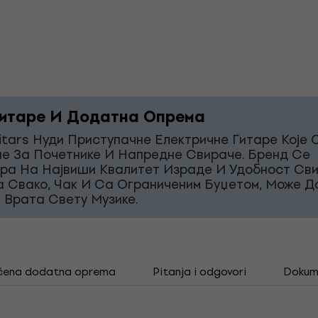
итаре И Додатна Опрема
itars Нуди Приступачне Електричне Гитаре Које 
е За Почетнике И Напредне Свираче. Бренд Се
ра На Највиши Квалитет Израде И Удобност Св
а Свако, Чак И Са Ограниченим Буџетом, Може Д
 Врата Свету Музике.
čena dodatna oprema
Pitanja i odgovori
Dokum