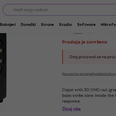
cial Cajon
Prodaja je završena
Pearl PBC-53D Speci
Bubnjevi
Duvački
Strune
Studio
Software
Mikrofo
Brend:
Pearl
Kod proizvoda:
230
Prodaja je završena
Ovaj proizvod se ne proiz
Postavite pitanje
Podeliti
Sačuv
Cajon with 3D CNC-cut graph
bass strike zone. Inside the
response.
Čitaj više