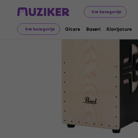
Muzički instrumenti
Bubnjevi
Udaraljke
Kahoni
Spe
Sve kategorije
Gitare
Basevi
Klavijature
Sve kategorije
Prodaja je završena