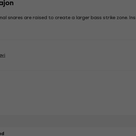
ajon
al snares are raised to create a larger bass strike zone. In
evi
nd