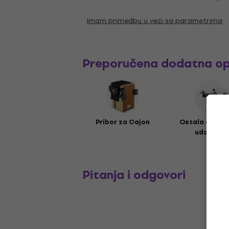
Imam primedbu u vezi sa parametrima
Preporučena dodatna o
Pribor za Cajon
Ostala oprem
udaraljke
Pitanja i odgovori